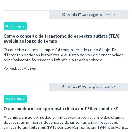
19 min.
06 de agosto de 2026
Psicologia
Como o conceito de transtorno do espectro autista (TEA)
evoluiu ao longo do tempo
O conceito de nem sempre foi compreendido como é hoje. Em
diferentes períodos históricos, o autismo deixou de ser associado
principalmente às psicoses infantis e a teorias sobre o
desenvolvimento humano para ser reconhecido como um
Por
Redação Artmed
transtorno do des
14 min.
05 de agosto de 2026
Psicologia
O que mudou na compreensão clínica do TEA em adultos?
A compreensão do mudou significativamente ao longo das últimas
décadas: as primeiras descrições de sintomas e manifestações
clínicas foram feitas em 1943 por Leo Kanner e, em 1944, por Hans