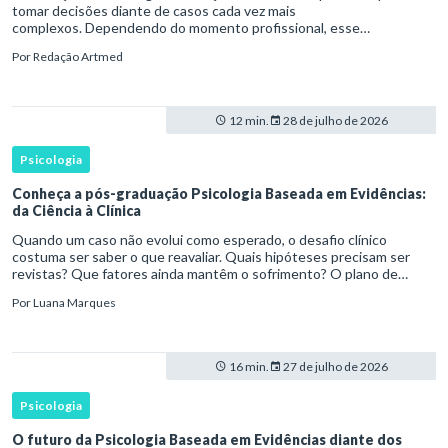
tomar decisões diante de casos cada vez mais
complexos. Dependendo do momento profissional, esse
desenvolvimento pode envolver uma base ampla em , o
Por
Redação Artmed
aprofundamento em ou a especializaçã
12 min.
28 de julho de 2026
Psicologia
Conheça a pós-graduação Psicologia Baseada em Evidências:
da Ciência à Clínica
Quando um caso não evolui como esperado, o desafio clínico
costuma ser saber o que reavaliar. Quais hipóteses precisam ser
revistas? Que fatores ainda mantêm o sofrimento? O plano de
tratamento continua coerente com a resposta e com as
Por
Luana Marques
necessidades d
16 min.
27 de julho de 2026
Psicologia
O futuro da Psicologia Baseada em Evidências diante dos