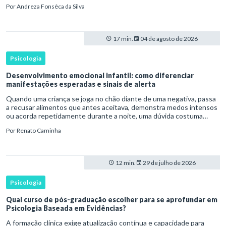
Asperger, a partir da observação de crianças com dificuldad
Por
Andreza Fonsêca da Silva
17 min.
04 de agosto de 2026
Psicologia
Desenvolvimento emocional infantil: como diferenciar
manifestações esperadas e sinais de alerta
Quando uma criança se joga no chão diante de uma negativa, passa
a recusar alimentos que antes aceitava, demonstra medos intensos
ou acorda repetidamente durante a noite, uma dúvida costuma
surgir: esse comportamento faz parte do desenvolvimento ou i
Por
Renato Caminha
12 min.
29 de julho de 2026
Psicologia
Qual curso de pós-graduação escolher para se aprofundar em
Psicologia Baseada em Evidências?
A formação clínica exige atualização contínua e capacidade para