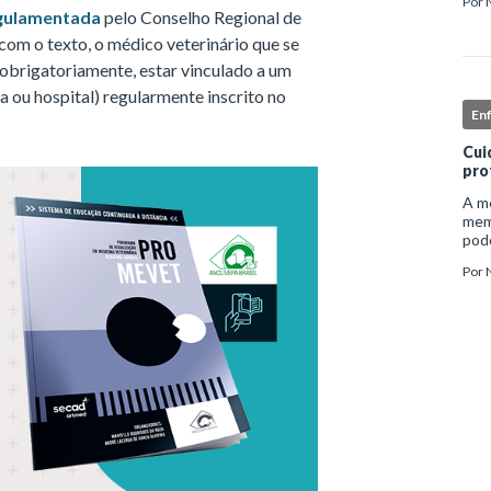
Por
inst
gulamentada
pelo Conselho Regional de
enf
m o texto, o médico veterinário que se
 obrigatoriamente, estar vinculado a um
ca ou hospital) regularmente inscrito no
En
Cui
pro
A me
mem
pode
e ap
Por
auto