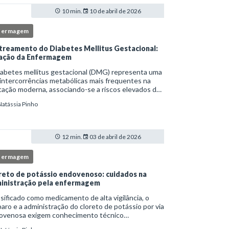
10 min.
10 de abril de 2026
fermagem
treamento do Diabetes Mellitus Gestacional:
ação da Enfermagem
iabetes mellitus gestacional (DMG) representa uma
intercorrências metabólicas mais frequentes na
ação moderna, associando-se a riscos elevados de
licações para a mãe e o feto quando não
Natássia Pinho
tificado precocemente.Neste cenário, o enferm
12 min.
03 de abril de 2026
fermagem
reto de potássio endovenoso: cuidados na
inistração pela enfermagem
sificado como medicamento de alta vigilância, o
aro e a administração do cloreto de potássio por via
ovenosa exigem conhecimento técnico
fundado, atenção rigorosa aos protocolos