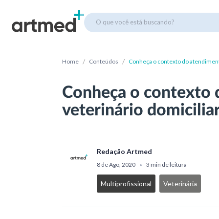
O que você está buscando?
/
/
Home
Conteúdos
Conheça o contexto do atendimento
Conheça o contexto 
veterinário domicilia
Redação Artmed
8 de Ago, 2020
3 min de leitura
•
Multiprofissional
Veterinária