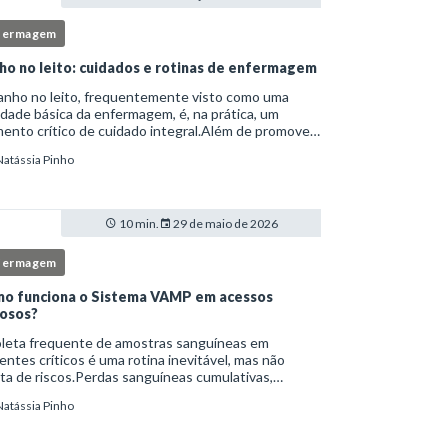
fermagem
ho no leito: cuidados e rotinas de enfermagem
anho no leito, frequentemente visto como uma
idade básica da enfermagem, é, na prática, um
nto crítico de cuidado integral.Além de promover
ene, essa intervenção permite avaliação clínica
Natássia Pinho
lhada, prevenção de complicações e fortalec
10 min.
29 de maio de 2026
fermagem
o funciona o Sistema VAMP em acessos
osos?
oleta frequente de amostras sanguíneas em
entes críticos é uma rotina inevitável, mas não
ta de riscos.Perdas sanguíneas cumulativas,
cções relacionadas ao cateter, dor repetida,
Natássia Pinho
essidade de múltiplas punções e manipulação
essiva