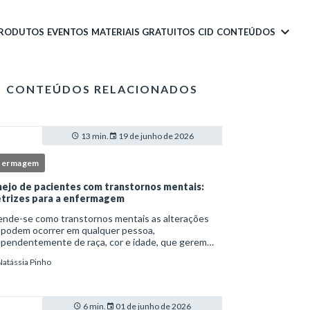
PRODUTOS
EVENTOS
MATERIAIS GRATUITOS
CID
CONTEÚDOS
CONTEÚDOS RELACIONADOS
13 min.
19 de junho de 2026
fermagem
ejo de pacientes com transtornos mentais:
etrizes para a enfermagem
ende-se como transtornos mentais as alterações
 podem ocorrer em qualquer pessoa,
ependentemente de raça, cor e idade, que gerem
imento e comprometem a vida social, física e laboral
Natássia Pinho
ndivíduo.Por isso, os transtornos psiquiátricos rep
6 min.
01 de junho de 2026