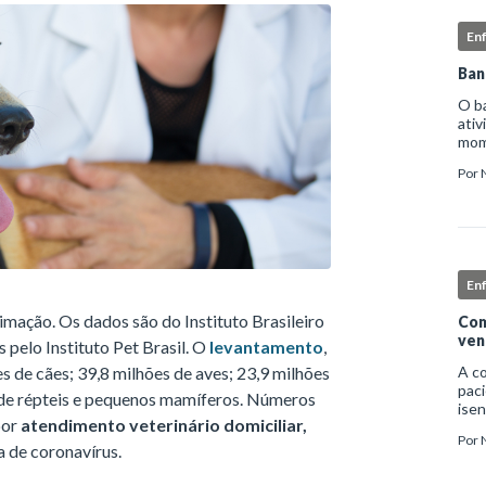
En
Ban
O b
ativ
mome
higi
Por
deta
En
imação. Os dados são do Instituto Brasileiro
Com
ven
 pelo Instituto Pet Brasil. O
levantamento
,
es de cães; 39,8 milhões de aves; 23,9 milhões
A c
paci
s de répteis e pequenos mamíferos. Números
isen
por
atendimento veterinário domiciliar,
infe
Por
nec
 de coronavírus.
exc