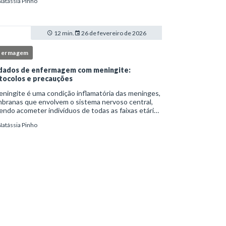
Natássia Pinho
itucionais e atuação criteriosa da equipe de
ermag
12 min.
26 de fevereiro de 2026
fermagem
dados de enfermagem com meningite:
tocolos e precauções
ningite é uma condição inflamatória das meninges,
branas que envolvem o sistema nervoso central,
ndo acometer indivíduos de todas as faixas etárias
resentar evolução clínica variável, desde quadros
Natássia Pinho
limitados até situações de extrem