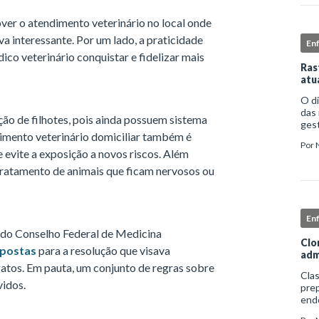
er o atendimento veterinário no local onde
a interessante. Por um lado, a praticidade
En
dico veterinário conquistar e fidelizar mais
Ras
atu
O d
das 
ção de filhotes, pois ainda possuem sistema
gest
mento veterinário domiciliar também é
comp
Por
iden
 evite a exposição a novos riscos. Além
 tratamento de animais que ficam nervosos ou
En
 do Conselho Federal de Medicina
Clo
opostas
para a resolução que visava
adm
 gatos. Em pauta, um conjunto de regras sobre
Clas
vidos.
prep
end
apro