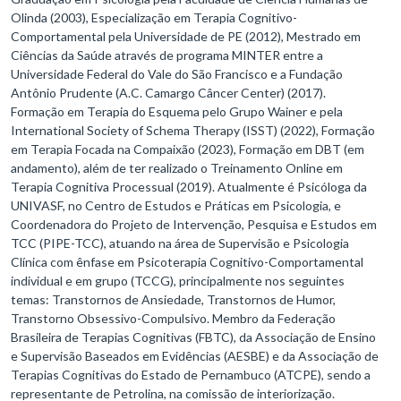
Olinda (2003), Especialização em Terapia Cognitivo-
Comportamental pela Universidade de PE (2012), Mestrado em
Ciências da Saúde através de programa MINTER entre a
Universidade Federal do Vale do São Francisco e a Fundação
Antônio Prudente (A.C. Camargo Câncer Center) (2017).
Formação em Terapia do Esquema pelo Grupo Wainer e pela
International Society of Schema Therapy (ISST) (2022), Formação
em Terapia Focada na Compaixão (2023), Formação em DBT (em
andamento), além de ter realizado o Treinamento Online em
Terapia Cognitiva Processual (2019). Atualmente é Psicóloga da
UNIVASF, no Centro de Estudos e Práticas em Psicologia, e
Coordenadora do Projeto de Intervenção, Pesquisa e Estudos em
TCC (PIPE-TCC), atuando na área de Supervisão e Psicologia
Clínica com ênfase em Psicoterapia Cognitivo-Comportamental
individual e em grupo (TCCG), principalmente nos seguintes
temas: Transtornos de Ansiedade, Transtornos de Humor,
Transtorno Obsessivo-Compulsivo. Membro da Federação
Brasileira de Terapias Cognitivas (FBTC), da Associação de Ensino
e Supervisão Baseados em Evidências (AESBE) e da Associação de
Terapias Cognitivas do Estado de Pernambuco (ATCPE), sendo a
representante de Petrolina, na comissão de interiorização.