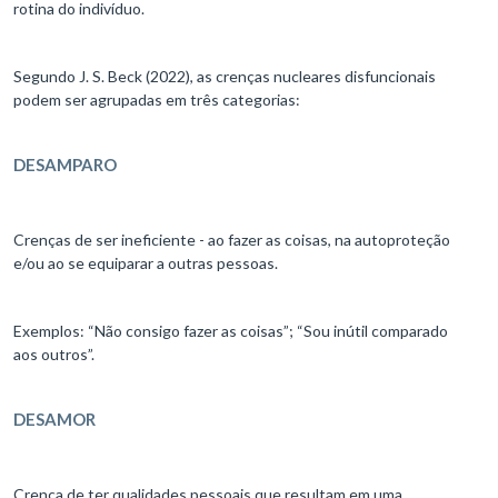
rotina do indivíduo.
Segundo J. S. Beck (2022), as crenças nucleares disfuncionais
podem ser agrupadas em três categorias:
DESAMPARO
Crenças de ser ineficiente - ao fazer as coisas, na autoproteção
e/ou ao se equiparar a outras pessoas.
Exemplos: “Não consigo fazer as coisas”; “Sou inútil comparado
aos outros”.
DESAMOR
Crença de ter qualidades pessoais que resultam em uma