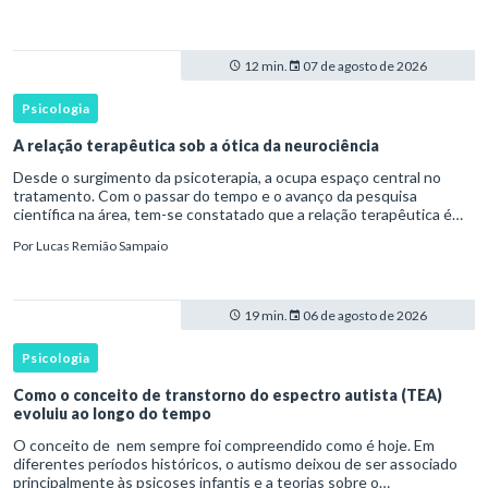
12 min.
07 de agosto de 2026
Psicologia
A relação terapêutica sob a ótica da neurociência
Desde o surgimento da psicoterapia, a ocupa espaço central no
tratamento. Com o passar do tempo e o avanço da pesquisa
científica na área, tem-se constatado que a relação terapêutica é
um dos principais mecanismos associados à mudança, sendo consist
Por
Lucas Remião Sampaio
19 min.
06 de agosto de 2026
Psicologia
Como o conceito de transtorno do espectro autista (TEA)
evoluiu ao longo do tempo
O conceito de nem sempre foi compreendido como é hoje. Em
diferentes períodos históricos, o autismo deixou de ser associado
principalmente às psicoses infantis e a teorias sobre o