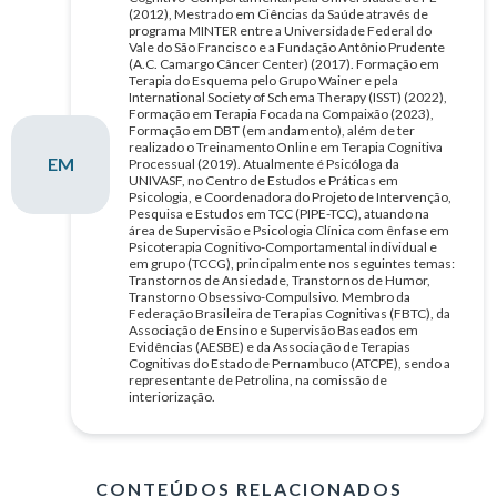
(2012), Mestrado em Ciências da Saúde através de
programa MINTER entre a Universidade Federal do
Vale do São Francisco e a Fundação Antônio Prudente
(A.C. Camargo Câncer Center) (2017). Formação em
Terapia do Esquema pelo Grupo Wainer e pela
International Society of Schema Therapy (ISST) (2022),
Formação em Terapia Focada na Compaixão (2023),
Formação em DBT (em andamento), além de ter
realizado o Treinamento Online em Terapia Cognitiva
EM
Processual (2019). Atualmente é Psicóloga da
UNIVASF, no Centro de Estudos e Práticas em
Psicologia, e Coordenadora do Projeto de Intervenção,
Pesquisa e Estudos em TCC (PIPE-TCC), atuando na
área de Supervisão e Psicologia Clínica com ênfase em
Psicoterapia Cognitivo-Comportamental individual e
em grupo (TCCG), principalmente nos seguintes temas:
Transtornos de Ansiedade, Transtornos de Humor,
Transtorno Obsessivo-Compulsivo. Membro da
Federação Brasileira de Terapias Cognitivas (FBTC), da
Associação de Ensino e Supervisão Baseados em
Evidências (AESBE) e da Associação de Terapias
Cognitivas do Estado de Pernambuco (ATCPE), sendo a
representante de Petrolina, na comissão de
interiorização.
CONTEÚDOS RELACIONADOS