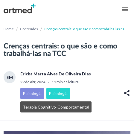
/
/
Home
Conteúdos
Crenças centrais: o que são e como trabalhá-las na
TCC
Crenças centrais: o que são e como
trabalhá-las na TCC
Ericka Marta Alves De Oliveira Dias
EM
29 de Abr, 2024
19 min de leitura
•
Psicologia
Psicologia
Terapia Cognitivo-Comportamental