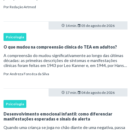
desenvolvimento humano para ser reconhecido como um
Por
Redação Artmed
transtorno do des
14 min.
05 de agosto de 2026
Psicologia
O que mudou na compreensão clínica do TEA em adultos?
A compreensão do mudou significativamente ao longo das últimas
décadas: as primeiras descrições de sintomas e manifestações
clínicas foram feitas em 1943 por Leo Kanner e, em 1944, por Hans
Asperger, a partir da observação de crianças com dificuldad
Por
Andreza Fonsêca da Silva
17 min.
04 de agosto de 2026
Psicologia
Desenvolvimento emocional infantil: como diferenciar
manifestações esperadas e sinais de alerta
Quando uma criança se joga no chão diante de uma negativa, passa