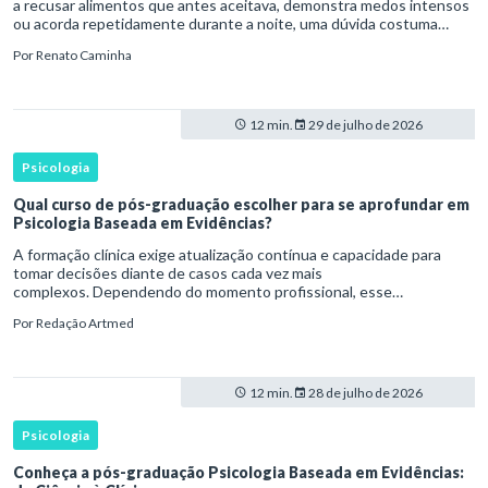
a recusar alimentos que antes aceitava, demonstra medos intensos
ou acorda repetidamente durante a noite, uma dúvida costuma
surgir: esse comportamento faz parte do desenvolvimento ou i
Por
Renato Caminha
12 min.
29 de julho de 2026
Psicologia
Qual curso de pós-graduação escolher para se aprofundar em
Psicologia Baseada em Evidências?
A formação clínica exige atualização contínua e capacidade para
tomar decisões diante de casos cada vez mais
complexos. Dependendo do momento profissional, esse
desenvolvimento pode envolver uma base ampla em , o
Por
Redação Artmed
aprofundamento em ou a especializaçã
12 min.
28 de julho de 2026
Psicologia
Conheça a pós-graduação Psicologia Baseada em Evidências: