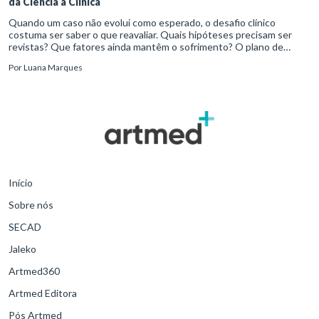
da Ciência à Clínica
Quando um caso não evolui como esperado, o desafio clínico
costuma ser saber o que reavaliar. Quais hipóteses precisam ser
revistas? Que fatores ainda mantêm o sofrimento? O plano de
tratamento continua coerente com a resposta e com as
Por
Luana Marques
necessidades d
Início
Sobre nós
SECAD
Jaleko
Artmed360
Artmed Editora
Pós Artmed