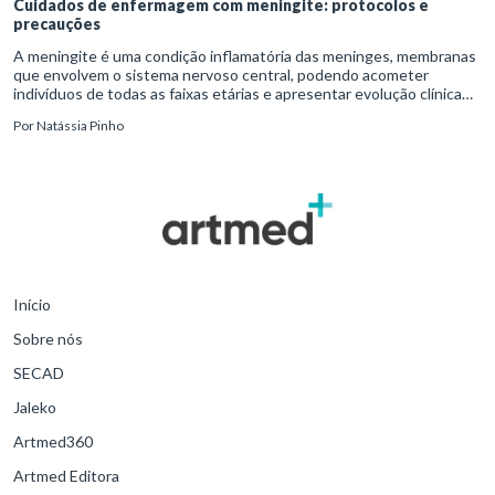
Cuidados de enfermagem com meningite: protocolos e
precauções
A meningite é uma condição inflamatória das meninges, membranas
que envolvem o sistema nervoso central, podendo acometer
indivíduos de todas as faixas etárias e apresentar evolução clínica
variável, desde quadros autolimitados até situações de extrem
Por
Natássia Pinho
Início
Sobre nós
SECAD
Jaleko
Artmed360
Artmed Editora