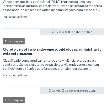
O diabetes mellitus gestacional (DMG) representa uma das
intercorrências metabólicas mais frequentes na gestação moderna,
associando-se a riscos elevados de complicações para a mãe e o
feto quando não identificado precocemente.Neste cenário, o
Por
Natássia Pinho
enferm
12 min.
03 de abril de 2026
Enfermagem
Cloreto de potássio endovenoso: cuidados na administração
pela enfermagem
Classificado como medicamento de alta vigilância, o preparo e a
administração do cloreto de potássio por via endovenosa exigem
conhecimento técnico aprofundado, atenção rigorosa aos
protocolos institucionais e atuação criteriosa da equipe de
Por
Natássia Pinho
enfermag
12 min.
26 de fevereiro de 2026
Enfermagem