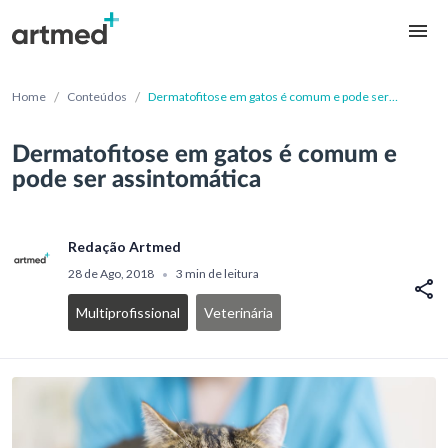
/
/
Home
Conteúdos
Dermatofitose em gatos é comum e pode ser
assintomática
Dermatofitose em gatos é comum e
pode ser assintomática
Redação Artmed
28 de Ago, 2018
3 min de leitura
•
Multiprofissional
Veterinária