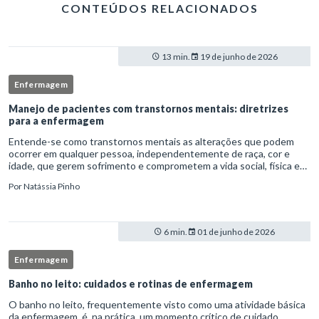
CONTEÚDOS RELACIONADOS
13 min.
19 de junho de 2026
Enfermagem
Manejo de pacientes com transtornos mentais: diretrizes
para a enfermagem
Entende-se como transtornos mentais as alterações que podem
ocorrer em qualquer pessoa, independentemente de raça, cor e
idade, que gerem sofrimento e comprometem a vida social, física e
laboral do indivíduo.Por isso, os transtornos psiquiátricos rep
Por
Natássia Pinho
6 min.
01 de junho de 2026
Enfermagem
Banho no leito: cuidados e rotinas de enfermagem
O banho no leito, frequentemente visto como uma atividade básica
da enfermagem, é, na prática, um momento crítico de cuidado