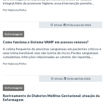
integral.Além de promover higiene, essa intervenção permite
avaliação clínica detalhada, prevenção de complicações e fortalec
Por
Natássia Pinho
10 min.
29 de maio de 2026
Enfermagem
Como funciona o Sistema VAMP em acessos venosos?
A coleta frequente de amostras sanguíneas em pacientes críticos é
uma rotina inevitável, mas não isenta de riscos.Perdas sanguíneas
cumulativas, infecções relacionadas ao cateter, dor repetida,
necessidade de múltiplas punções e manipulação excessiva
Por
Natássia Pinho
10 min.
10 de abril de 2026
Enfermagem
Rastreamento do Diabetes Mellitus Gestacional: atuação da
Enfermagem