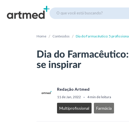
O que você está buscando?
/
/
Home
Conteúdos
Dia do Farmacêutico: 5 profissionai
Dia do Farmacêutico: 
se inspirar
Redação Artmed
11 de Jan, 2022
4 min de leitura
•
Multiprofissional
Farmácia