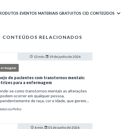
PRODUTOS
EVENTOS
MATERIAIS GRATUITOS
CID
CONTEÚDOS
CONTEÚDOS RELACIONADOS
13 min.
19 de junho de 2026
fermagem
ejo de pacientes com transtornos mentais:
etrizes para a enfermagem
ende-se como transtornos mentais as alterações
 podem ocorrer em qualquer pessoa,
ependentemente de raça, cor e idade, que gerem
imento e comprometem a vida social, física e laboral
Natássia Pinho
ndivíduo.Por isso, os transtornos psiquiátricos rep
6 min.
01 de junho de 2026