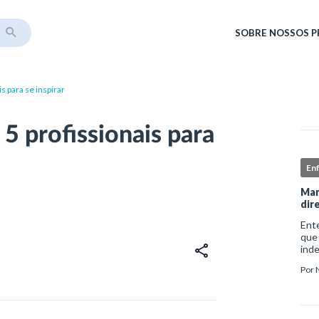
SOBRE
NOSSOS 
s para se inspirar
5 profissionais para
En
Man
dir
Ent
que
ind
sofr
Por
do i