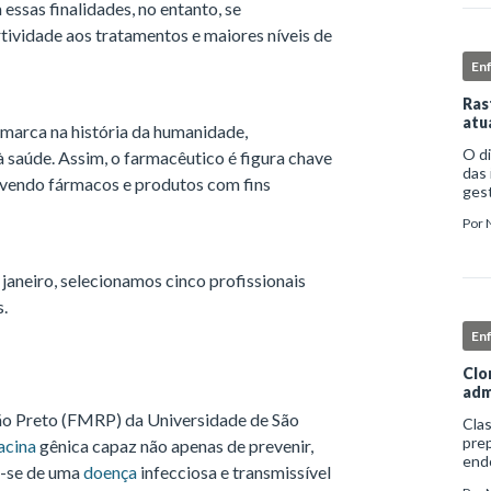
ssas finalidades, no entanto, se
tividade aos tratamentos e maiores níveis de
En
Ras
atu
 marca na história da humanidade,
O d
à saúde. Assim, o farmacêutico é figura chave
das 
lvendo fármacos e produtos com fins
gest
comp
Por
iden
 janeiro, selecionamos cinco profissionais
s.
En
Clo
adm
ão Preto (FMRP) da Universidade de São
Clas
prep
acina
gênica capaz não apenas de prevenir,
end
a-se de uma
doença
infecciosa e transmissível
apro