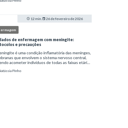
Natássia Pinho
itucionais e atuação criteriosa da equipe de
ermag
12 min.
26 de fevereiro de 2026
fermagem
dados de enfermagem com meningite:
tocolos e precauções
ningite é uma condição inflamatória das meninges,
branas que envolvem o sistema nervoso central,
ndo acometer indivíduos de todas as faixas etárias
resentar evolução clínica variável, desde quadros
Natássia Pinho
limitados até situações de extrem