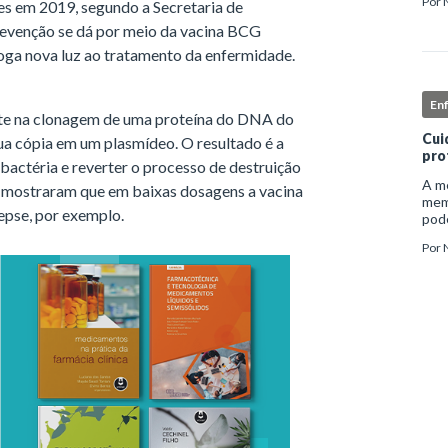
Por
tes em 2019, segundo a Secretaria de
inst
enf
prevenção se dá por meio da vacina BCG
joga nova luz ao tratamento da enfermidade.
En
ste na clonagem de uma proteína do DNA do
Cui
ua cópia em um plasmídeo. O resultado é a
pro
bactéria e reverter o processo de destruição
A me
 mostraram que em baixas dosagens a vacina
mem
epse, por exemplo.
pode
e ap
Por
auto