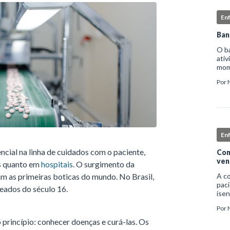
En
Ban
O b
ativ
mome
higi
Por
deta
En
ncial na linha de cuidados com o paciente,
Com
ven
s quanto em
hospitais
. O surgimento da
m as primeiras boticas do mundo. No Brasil,
A c
paci
eados do século 16.
isen
infe
Por
nec
exc
 princípio: conhecer doenças e curá-las. Os