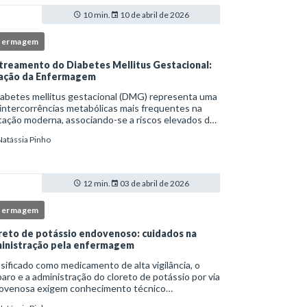
10 min.
10 de abril de 2026
fermagem
treamento do Diabetes Mellitus Gestacional:
ação da Enfermagem
iabetes mellitus gestacional (DMG) representa uma
intercorrências metabólicas mais frequentes na
ação moderna, associando-se a riscos elevados de
licações para a mãe e o feto quando não
Natássia Pinho
tificado precocemente.Neste cenário, o enferm
12 min.
03 de abril de 2026
fermagem
reto de potássio endovenoso: cuidados na
inistração pela enfermagem
sificado como medicamento de alta vigilância, o
aro e a administração do cloreto de potássio por via
ovenosa exigem conhecimento técnico
fundado, atenção rigorosa aos protocolos