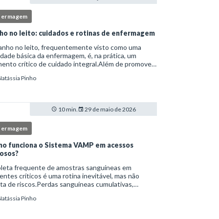
fermagem
ho no leito: cuidados e rotinas de enfermagem
anho no leito, frequentemente visto como uma
idade básica da enfermagem, é, na prática, um
nto crítico de cuidado integral.Além de promover
ene, essa intervenção permite avaliação clínica
Natássia Pinho
lhada, prevenção de complicações e fortalec
10 min.
29 de maio de 2026
fermagem
o funciona o Sistema VAMP em acessos
osos?
oleta frequente de amostras sanguíneas em
entes críticos é uma rotina inevitável, mas não
ta de riscos.Perdas sanguíneas cumulativas,
cções relacionadas ao cateter, dor repetida,
Natássia Pinho
essidade de múltiplas punções e manipulação
essiva