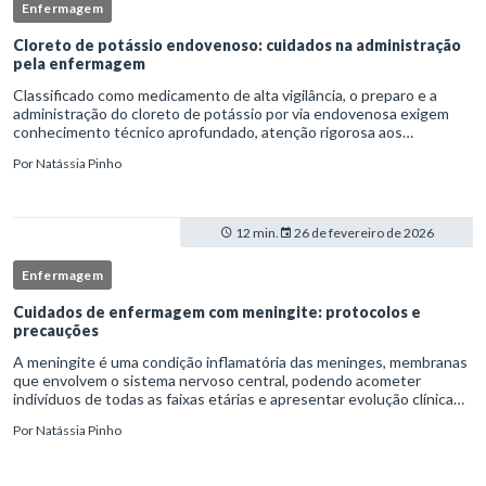
Enfermagem
Cloreto de potássio endovenoso: cuidados na administração
pela enfermagem
Classificado como medicamento de alta vigilância, o preparo e a
administração do cloreto de potássio por via endovenosa exigem
conhecimento técnico aprofundado, atenção rigorosa aos
protocolos institucionais e atuação criteriosa da equipe de
Por
Natássia Pinho
enfermag
12 min.
26 de fevereiro de 2026
Enfermagem
Cuidados de enfermagem com meningite: protocolos e
precauções
A meningite é uma condição inflamatória das meninges, membranas
que envolvem o sistema nervoso central, podendo acometer
indivíduos de todas as faixas etárias e apresentar evolução clínica
variável, desde quadros autolimitados até situações de extrem
Por
Natássia Pinho