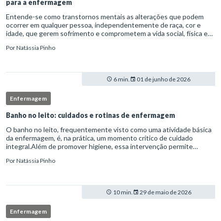
para a enfermagem
Entende-se como transtornos mentais as alterações que podem
ocorrer em qualquer pessoa, independentemente de raça, cor e
idade, que gerem sofrimento e comprometem a vida social, física e
laboral do indivíduo.Por isso, os transtornos psiquiátricos rep
Por
Natássia Pinho
6 min.
01 de junho de 2026
Enfermagem
Banho no leito: cuidados e rotinas de enfermagem
O banho no leito, frequentemente visto como uma atividade básica
da enfermagem, é, na prática, um momento crítico de cuidado
integral.Além de promover higiene, essa intervenção permite
avaliação clínica detalhada, prevenção de complicações e fortalec
Por
Natássia Pinho
10 min.
29 de maio de 2026
Enfermagem