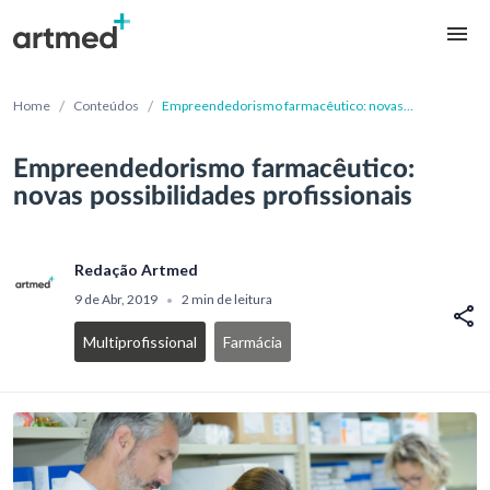
/
/
Home
Conteúdos
Empreendedorismo farmacêutico: novas
possibilidades profissionais
Empreendedorismo farmacêutico:
novas possibilidades profissionais
Redação Artmed
9 de Abr, 2019
2 min de leitura
•
Multiprofissional
Farmácia