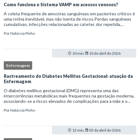
Como funciona o Sistema VAMP em acessos venosos?
A coleta frequente de amostras sanguíneas em pacientes críticos é
uma rotina inevitável, mas não isenta de riscos.Perdas sanguíneas
cumulativas, infecções relacionadas ao cateter, dor repetida,
necessidade de múltiplas punções e manipulação excessiva
Por
Natássia Pinho
10 min.
10 de abril de 2026
Enfermagem
Rastreamento do Diabetes Mellitus Gestacional: atuação da
Enfermagem
O diabetes mellitus gestacional (DMG) representa uma das
intercorrências metabólicas mais frequentes na gestação moderna,
associando-se a riscos elevados de complicações para a mãe e o
feto quando não identificado precocemente.Neste cenário, o
Por
Natássia Pinho
enferm
12 min.
03 de abril de 2026