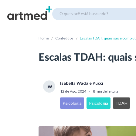
O que você está buscando?
/
/
Home
Conteúdos
Escalas TDAH: quais são e como uti
Escalas TDAH: quais 
Isabella Wada e Pucci
IW
12 de Ago, 2024
8 min de leitura
•
Psicologia
Psicologia
TDAH