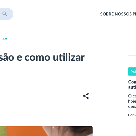
SOBRE
NOSSOS 
lizar
são e como utilizar
Ps
Com
aut
O c
hoje
deix
infa
Por
par