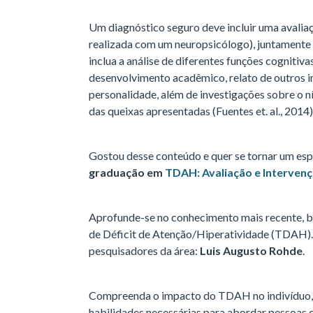
Um diagnóstico seguro deve incluir uma avalia
realizada com um neuropsicólogo), juntamente
inclua a análise de diferentes funções cognitivas,
desenvolvimento acadêmico, relato de outros i
personalidade, além de investigações sobre o ní
das queixas apresentadas (Fuentes et. al., 2014)
Gostou desse conteúdo e quer se tornar um e
graduação em
TDAH: Avaliação e Interven
Aprofunde-se no conhecimento mais recente, b
de Déficit de Atenção/Hiperatividade (TDAH).
pesquisadores da área:
Luis Augusto Rohde
.
Compreenda o impacto do TDAH no indivíduo, na
habilidades necessárias para abordar pessoas