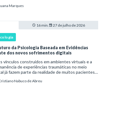
têm o sofrimento? O plano de tratamento continua
Luana Marques
rente com a resposta e com as necessidades d
16 min.
27 de julho de 2026
icologia
uturo da Psicologia Baseada em Evidências
nte dos novos sofrimentos digitais
os vínculos construídos em ambientes virtuais e a
manência de experiências traumáticas no meio
tal já fazem parte da realidade de muitos pacientes.
s fenômenos chegam à prática clínica antes de
Cristiano Nabuco de Abreu
ar com definições consolidadas, instr