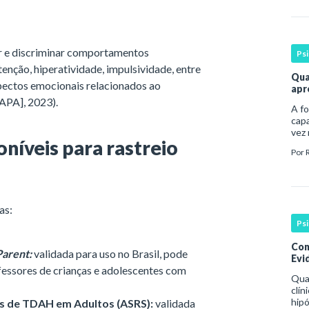
r e discriminar comportamentos
Ps
enção, hiperatividade, impulsividade, entre
Qua
spectos emocionais relacionados ao
apr
[APA], 2023).
A fo
capa
vez
oníveis para rastreio
prof
Por
bas
espe
las:
Ps
Con
Parent:
validada para uso no Brasil, pode
Evid
ofessores de crianças e adolescentes com
Qua
clín
hipó
s de TDAH em Adultos (ASRS):
validada