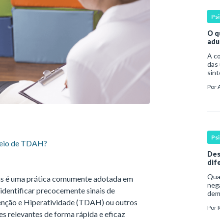
Ps
O q
adu
A compreen
das 
sint
por 
Por
da o
Ps
treio de TDAH?
Des
dif
ale
Qua
omas é uma prática comumente adotada em
nega
 identificar precocemente sinais de
dem
enção e Hiperatividade (TDAH) ou outros
dura
Por
com
s relevantes de forma rápida e eficaz