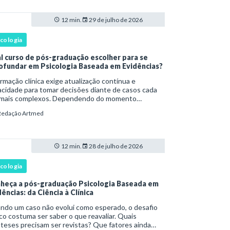
12 min.
29 de julho de 2026
icologia
l curso de pós-graduação escolher para se
ofundar em Psicologia Baseada em Evidências?
rmação clínica exige atualização contínua e
cidade para tomar decisões diante de casos cada
 mais complexos. Dependendo do momento
issional, esse desenvolvimento pode envolver uma
Redação Artmed
e ampla em , o aprofundamento em ou a
cializaçã
12 min.
28 de julho de 2026
icologia
heça a pós-graduação Psicologia Baseada em
ências: da Ciência à Clínica
ndo um caso não evolui como esperado, o desafio
ico costuma ser saber o que reavaliar. Quais
teses precisam ser revistas? Que fatores ainda