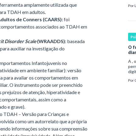
man
ma ferramenta amplamente utilizada que
Por
coe
 para TDAH em adultos.
dultos de Conners (CAARS):
foi
 e comportamentos associados ao TDAH em
Ps
it Disorder Scale
(WRAADDS):
baseada
O f
para auxiliar na investigação do
dia
A , 
omportamentos Infantojuvenis no
per
atividade em ambiente familiar): versão
digi
Esse
ida para avaliar os comportamentos em
Por
cont
liar. O instrumento pode ser preenchido
is prejuízos de atenção, hiperatividade e
e comportamentais, assim como a
ado e grave).
do TDAH – Versão para Crianças e
volvida como um autorrelato que a própria
ecendo informações sobre sua compreensão
ratividade/impulsividade. Além disso,