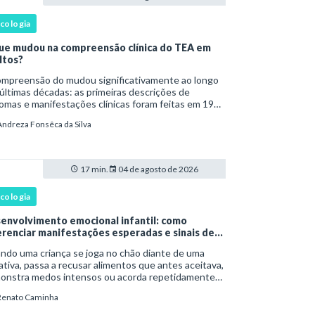
icologia
ue mudou na compreensão clínica do TEA em
ltos?
são do mudou significativamente ao longo
últimas décadas: as primeiras descrições de
omas e manifestações clínicas foram feitas em 1943
Leo Kanner e, em 1944, por Hans Asperger, a partir
Andreza Fonsêca da Silva
bservação de crianças com dificuldad
17 min.
04 de agosto de 2026
icologia
envolvimento emocional infantil: como
erenciar manifestações esperadas e sinais de
rta
ndo uma criança se joga no chão diante de uma
tiva, passa a recusar alimentos que antes aceitava,
onstra medos intensos ou acorda repetidamente
nte a noite, uma dúvida costuma surgir: esse
Renato Caminha
portamento faz parte do desenvolvimento ou i