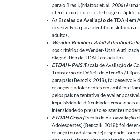
para o Brasil, (Mattos et. al., 2006) é u
oferece um processo de triagem rápido
As
Escalas de Avaliação de TDAH em A
desenvolvida para identificar sintomas
adultos.
Wender Reimherr Adult AttentionDefic
nos critérios de Wender-Utah, é utilizada 
diagnóstico de TDAH em adultos.
ETDAH- PAIS (
Escala de Avaliação de C
Transtorno de Déficit de Atenção / Hiper
para pais (Benczik, 2018), foi desenvolv
crianças e adolescentes em ambiente fami
pelos pais na tentativa de avaliar possíve
impulsividade, dificuldades emocionais 
intensidade do prejuízo existente (moder
ETDAH Criad
(
Escala de Autoavaliação 
Adolescentes) (Benczik, 2018): foi desen
criança (ou adolescente) responde, forn
dos possíveis prejuízos de atenção e hipe