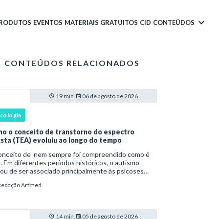
PRODUTOS
EVENTOS
MATERIAIS GRATUITOS
CID
CONTEÚDOS
CONTEÚDOS RELACIONADOS
19 min.
06 de agosto de 2026
icologia
o o conceito de transtorno do espectro
ista (TEA) evoluiu ao longo do tempo
onceito de nem sempre foi compreendido como é
. Em diferentes períodos históricos, o autismo
ou de ser associado principalmente às psicoses
ntis e a teorias sobre o desenvolvimento humano
Redação Artmed
a ser reconhecido como um transtorno do des
14 min.
05 de agosto de 2026