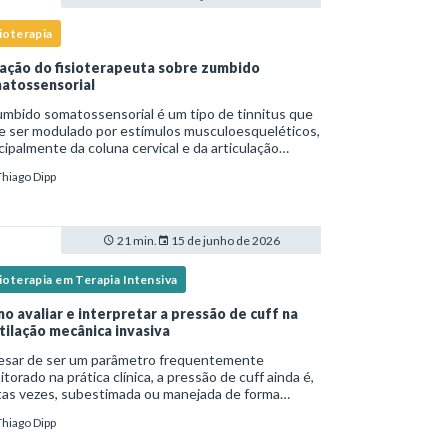
ioterapia
ação do fisioterapeuta sobre zumbido
atossensorial
mbido somatossensorial é um tipo de tinnitus que
e ser modulado por estímulos musculoesqueléticos,
cipalmente da coluna cervical e da articulação
oromandibular (ATM), e o fisioterapeuta atua
Thiago Dipp
tamente na avaliação e no tratamento des
21 min.
15 de junho de 2026
ioterapia em Terapia Intensiva
o avaliar e interpretar a pressão de cuff na
tilação mecânica invasiva
esar de ser um parâmetro frequentemente
torado na prática clínica, a pressão de cuff ainda é,
tas vezes, subestimada ou manejada de forma
equada, o que pode resultar tanto em
Thiago Dipp
oaspiração quanto em lesões traqueais
ificativas. Em