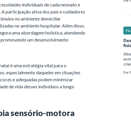
Por
real
essidades individuais de cada neonato e
 A participação ativa dos pais e cuidadores
tímulos no ambiente domiciliar
lizadas no ambiente hospitalar. Além disso,
Fi
ssegura uma abordagem holística, atendendo
 e promovendo um desenvolvimento
Des
fis
Alt
ent
cria
tal é uma estratégia vital para o
mui
os, especialmente daqueles em situações
Por
form
além
recoces e adequadas podem minimizar
ade de vida desses indivíduos a longo
pia sensório-motora