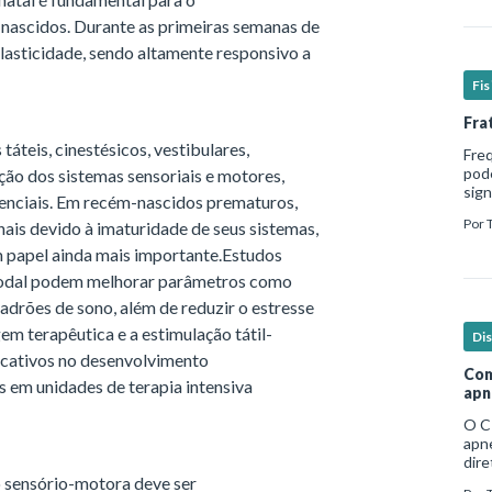
nascidos. Durante as primeiras semanas de
lasticidade, sendo altamente responsivo a
Fi
Fra
áteis, cinestésicos, vestibulares,
Fre
pod
ção dos sistemas sensoriais e motores,
sign
senciais. Em recém-nascidos prematuros,
hosp
Por
ais devido à imaturidade de seus sistemas,
em b
 papel ainda mais importante.Estudos
modal podem melhorar parâmetros como
padrões de sono, além de reduzir o estresse
em terapêutica e a estimulação tátil-
Di
icativos no desenvolvimento
Com
 em unidades de terapia intensiva
apn
O C
apne
dire
no e
 sensório-motora deve ser