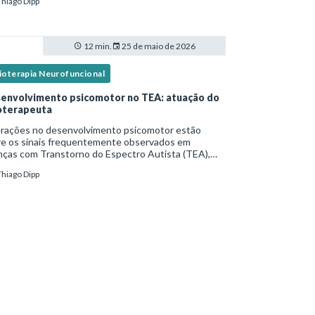
Thiago Dipp
idade frequente. Diante disso, surg
12 min.
25 de maio de 2026
sioterapia Neurofuncional
envolvimento psicomotor no TEA: atuação do
ioterapeuta
erações no desenvolvimento psicomotor estão
re os sinais frequentemente observados em
nças com Transtorno do Espectro Autista (TEA),
tas vezes antes mesmo do diagnóstico
Thiago Dipp
al.Diante disso, a atuação do fisioterapeuta vai
 da reabil