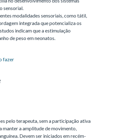
xilia no desenvolvimento dos sistemas
o sensorial.
ntes modalidades sensoriais, como tátil,
bordagem integrada que potencializa os
Estudos indicam que a estimulação
anho de peso em neonatos.
o fazer
e
s pelo terapeuta, sem a participação ativa
ara manter a amplitude de movimento,
sanguínea. Devem ser iniciados em recém-