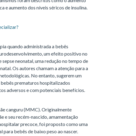
anismos foram descritos como o aumento
ca e aumento dos níveis séricos de insulina.
ecializar?
pia quando administrada a bebês
urodesenvolvimento, um efeito positivo no
e sepse neonatal, uma redução no tempo de
onatal. Os autores chamam a atenção para a
s metodológicas. No entanto, sugerem um
m bebês prematuros hospitalizados
tos adversos e com potenciais benefícios.
mãe canguru (MMC). Originalmente
mãe e seu recém-nascido, amamentação
a hospitalar precoce, foi proposto como uma
al para bebês de baixo peso ao nascer.