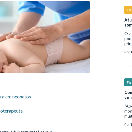
Fis
Atu
som
O zu
pod
prin
temp
Por
dire
Fis
Com
ora em neonatos
ven
“Ap
ioterapeuta
moni
mui
inad
Por
micr
sign
atal é fundamental para o