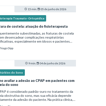
15 min.
05 de junho de 2026
sioterapia Traumato-Ortopédica
tura de costela: atuação do fisioterapeuta
quentemente subestimadas, as fraturas de costela
em desencadear complicações respiratórias
ificativas, especialmente em idosos e pacientes
italizados. Essa versão fica mais fluida para leitura
Thiago Dipp
logs e materiais científicos.Nesse cená
9 min.
04 de junho de 2026
stúrbios do Sono
o avaliar a adesão ao CPAP em pacientes com
eia do sono
PAP é considerado padrão-ouro no tratamento da
ia obstrutiva do sono, mas sua eficácia depende
tamente da adesão do paciente. Na prática clínica,
ntanto, o uso irregular ou inadequado ainda é uma