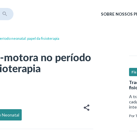
SOBRE
NOSSOS 
íodo neonatal: papel da fisioterapia
o-motora no período
sioterapia
Fis
Tra
fis
A tr
cada
inte
comp
 e Neonatal
Por
de v