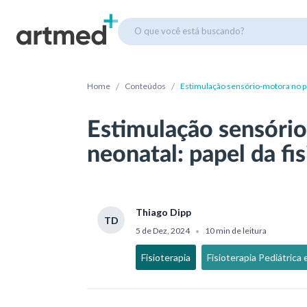
O que você está buscando?
/
/
Home
Conteúdos
Estimulação sensório-motora no per
Estimulação sensóri
neonatal: papel da fi
Thiago Dipp
TD
5 de Dez, 2024
10 min de leitura
•
Fisioterapia
Fisioterapia Pediátrica