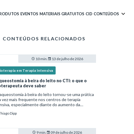
PRODUTOS
EVENTOS
MATERIAIS GRATUITOS
CID
CONTEÚDOS
CONTEÚDOS RELACIONADOS
10 min.
13 de julho de 2026
ioterapia em Terapia Intensiva
queostomia à beira do leito no CTI: o que o
ioterapeuta deve saber
aqueostomia à beira do leito tornou-se uma prática
 vez mais frequente nos centros de terapia
nsiva, especialmente diante do aumento da
lexidade dos pacientes críticos e da necessidade
Thiago Dipp
entilação mecânica prolongada.Nesse cenário,
9 min.
09 de julho de 2026