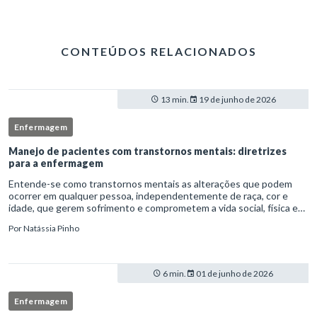
CONTEÚDOS RELACIONADOS
13 min.
19 de junho de 2026
Enfermagem
Manejo de pacientes com transtornos mentais: diretrizes
para a enfermagem
Entende-se como transtornos mentais as alterações que podem
ocorrer em qualquer pessoa, independentemente de raça, cor e
idade, que gerem sofrimento e comprometem a vida social, física e
laboral do indivíduo.Por isso, os transtornos psiquiátricos rep
Por
Natássia Pinho
6 min.
01 de junho de 2026
Enfermagem