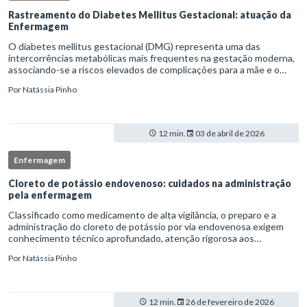
Rastreamento do Diabetes Mellitus Gestacional: atuação da
Enfermagem
O diabetes mellitus gestacional (DMG) representa uma das
intercorrências metabólicas mais frequentes na gestação moderna,
associando-se a riscos elevados de complicações para a mãe e o
feto quando não identificado precocemente.Neste cenário, o
Por
Natássia Pinho
enferm
12 min.
03 de abril de 2026
Enfermagem
Cloreto de potássio endovenoso: cuidados na administração
pela enfermagem
Classificado como medicamento de alta vigilância, o preparo e a
administração do cloreto de potássio por via endovenosa exigem
conhecimento técnico aprofundado, atenção rigorosa aos
protocolos institucionais e atuação criteriosa da equipe de
Por
Natássia Pinho
enfermag
12 min.
26 de fevereiro de 2026