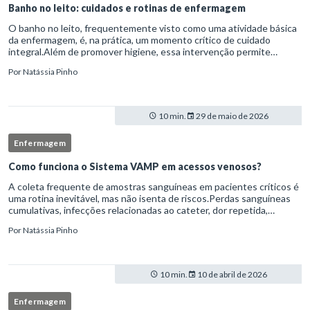
Banho no leito: cuidados e rotinas de enfermagem
O banho no leito, frequentemente visto como uma atividade básica
da enfermagem, é, na prática, um momento crítico de cuidado
integral.Além de promover higiene, essa intervenção permite
avaliação clínica detalhada, prevenção de complicações e fortalec
Por
Natássia Pinho
10 min.
29 de maio de 2026
Enfermagem
Como funciona o Sistema VAMP em acessos venosos?
A coleta frequente de amostras sanguíneas em pacientes críticos é
uma rotina inevitável, mas não isenta de riscos.Perdas sanguíneas
cumulativas, infecções relacionadas ao cateter, dor repetida,
necessidade de múltiplas punções e manipulação excessiva
Por
Natássia Pinho
10 min.
10 de abril de 2026
Enfermagem