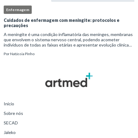
Enfermagem
Cuidados de enfermagem com meningite: protocolos e
precauções
A meningite é uma condição inflamatória das meninges, membranas
que envolvem o sistema nervoso central, podendo acometer
indivíduos de todas as faixas etárias e apresentar evolução clínica
variável, desde quadros autolimitados até situações de extrem
Por
Natássia Pinho
Início
Sobre nós
SECAD
Jaleko