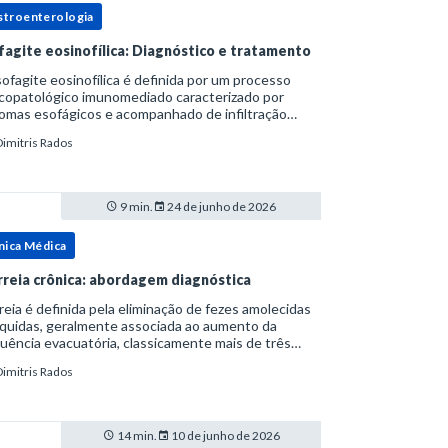
stroenterologia
fagite eosinofílica: Diagnóstico e tratamento
ofagite eosinofílica é definida por um processo
icopatológico imunomediado caracterizado por
omas esofágicos e acompanhado de infiltração
nofílica.Por anos foi considerada uma manifestação
Dimitris Rados
ro do espectro da doença do refluxo gastr
9 min.
24 de junho de 2026
nica Médica
rreia crônica: abordagem diagnóstica
reia é definida pela eliminação de fezes amolecidas
íquidas, geralmente associada ao aumento da
uência evacuatória, classicamente mais de três
uações ao dia, ou ao aumento do volume fecal.Na
Dimitris Rados
ica, a consistência das fezes costuma s
14 min.
10 de junho de 2026