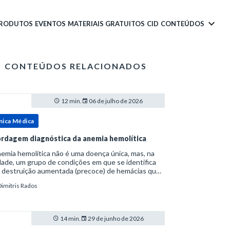
PRODUTOS
EVENTOS
MATERIAIS GRATUITOS
CID
CONTEÚDOS
CONTEÚDOS RELACIONADOS
12 min.
06 de julho de 2026
nica Médica
rdagem diagnóstica da anemia hemolítica
emia hemolítica não é uma doença única, mas, na
ade, um grupo de condições em que se identifica
 destruição aumentada (precoce) de hemácias que
era a capacidade compensatória da medula
Dimitris Rados
a.Como a vida média normal da hemácia é de apro
14 min.
29 de junho de 2026