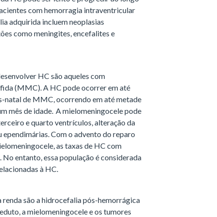
pacientes com hemorragia intraventricular
ia adquirida incluem neoplasias
ções como meningites, encefalites e
desenvolver HC são aqueles com
ífida (MMC). A HC pode ocorrer em até
ós-natal de MMC, ocorrendo em até metade
 um mês de idade. A mielomeningocele pode
rceiro e quarto ventrículos, alteração da
ou ependimárias. Com o advento do reparo
mielomeningocele, as taxas de HC com
 No entanto, essa população é considerada
relacionadas à HC.
 renda são a hidrocefalia pós-hemorrágica
eduto, a mielomeningocele e os tumores