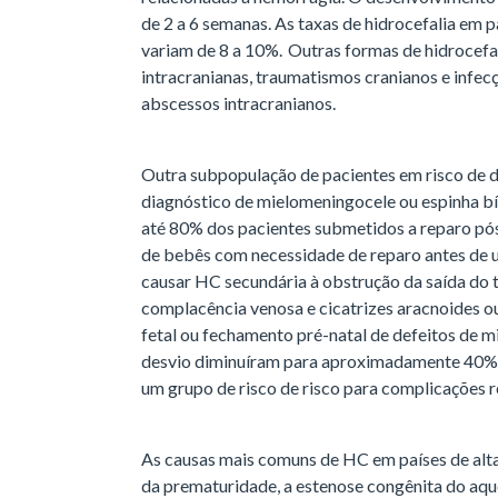
de 2 a 6 semanas. As taxas de hidrocefalia em 
variam de 8 a 10%. Outras formas de hidrocefal
intracranianas, traumatismos cranianos e infec
abscessos intracranianos.
Outra subpopulação de pacientes em risco de 
diagnóstico de mielomeningocele ou espinha b
até 80% dos pacientes submetidos a reparo p
de bebês com necessidade de reparo antes de
causar HC secundária à obstrução da saída do te
complacência venosa e cicatrizes aracnoides 
fetal ou fechamento pré-natal de defeitos de 
desvio diminuíram para aproximadamente 40%.
um grupo de risco de risco para complicações 
As causas mais comuns de HC em países de alta
da prematuridade, a estenose congênita do aqu