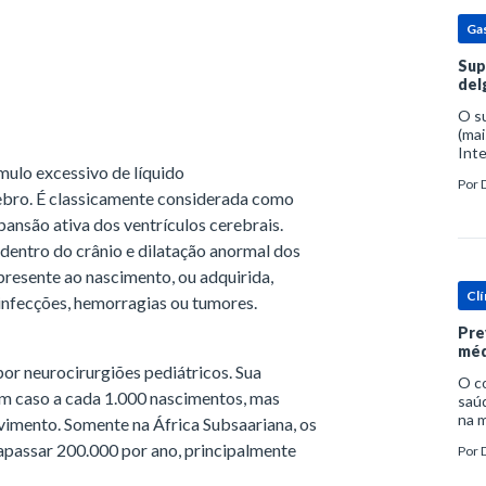
Ga
Sup
del
O s
(mai
Inte
ulo excessivo de líquido
popu
Por
espe
rebro. É classicamente considerada como
ansão ativa dos ventrículos cerebrais.
entro do crânio e dilatação anormal dos
 presente ao nascimento, ou adquirida,
Clí
infecções, hemorragias ou tumores.
Pre
méd
or neurocirurgiões pediátricos. Sua
O c
m caso a cada 1.000 nascimentos, mas
saúd
na m
imento. Somente na África Subsaariana, os
prob
rapassar 200.000 por ano, principalmente
Por
tra