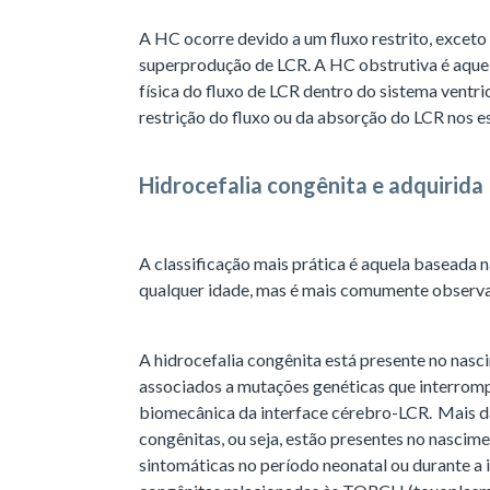
A HC ocorre devido a um fluxo restrito, exceto
superprodução de LCR. A HC obstrutiva é aque
física do fluxo de LCR dentro do sistema ventr
restrição do fluxo ou da absorção do LCR nos 
Hidrocefalia congênita e adquirida
A classificação mais prática é aquela baseada 
qualquer idade, mas é mais comumente observ
A hidrocefalia congênita está presente no nasc
associados a mutações genéticas que interrom
biomecânica da interface cérebro-LCR. Mais d
congênitas, ou seja, estão presentes no nascim
sintomáticas no período neonatal ou durante a 