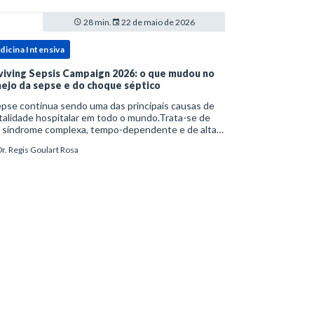
28 min.
22 de maio de 2026
dicina Intensiva
viving Sepsis Campaign 2026: o que mudou no
ejo da sepse e do choque séptico
pse continua sendo uma das principais causas de
alidade hospitalar em todo o mundo.Trata-se de
 síndrome complexa, tempo-dependente e de alta
bimortalidade, cujo reconhecimento precoce e
r. Regis Goulart Rosa
ejo estruturado são determinantes para o desfe