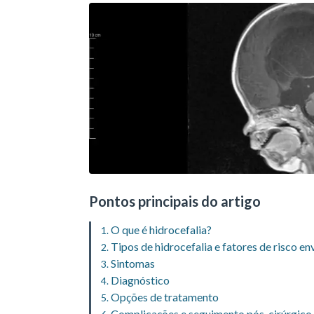
Pontos principais do artigo
O que é hidrocefalia?
Tipos de hidrocefalia e fatores de risco en
Sintomas
Diagnóstico
Opções de tratamento
Complicações e seguimento pós-cirúrgico