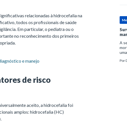
gnificativas relacionadas à hidrocefalia na
Me
ficativo, todos os profissionais de saúde
ilância. Em particular, o pediatra ou o
Sur
man
rtante no reconhecimento dos primeiros
ropriada.
A se
mort
uma
mor
, diagnóstico e manejo
Por
D
man
atores de risco
versalmente aceito, a hidrocefalia foi
cionais amplos: hidrocefalia (HC)
.