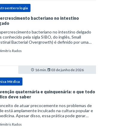
stroenterologia
ercrescimento bacteriano no intestino
gado
upercrescimento bacteriano no intestino delgado
s conhecido pela sigla SIBO, do inglês, Small
stinal Bacterial Overgrowth) é definido por uma
lação bacteriana excessiva. rata-se de uma forma
Dimitris Rados
cífica de disbiose do trato digestivo. P
16 min.
03 de junho de 2026
nica Médica
venção quaternária e quinquenária: o que todo
ico deve saber
onceito de atuar precocemente nos problemas de
e está amplamente inculcado na cultura popular e
edicina. Apesar disso, essa prática pode gerar
lemas por si só. Excesso de diagnósticos e de
Dimitris Rados
tamentos podem advir de prevenção excessiva