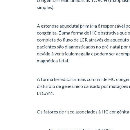
congênitas relacionadas às TORCH (toxoplasmo
simples).
A estenose aquedutal primária é responsável
congênita. É uma forma de HC obstrutiva que o
completa do fluxo de LCR através do aquedut
pacientes são diagnosticados no pré-natal por 
devido à ventriculomegalia e podem ser acomp
magnética fetal.
A forma hereditária mais comum de HC congênit
distúrbio de gene único causado por mutações n
L1CAM.
Os fatores de risco associados à HC congênita