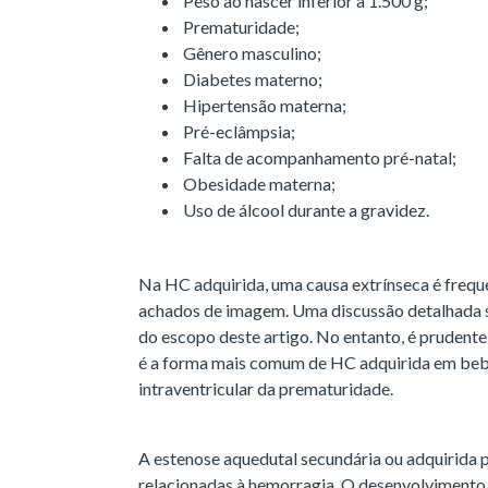
Peso ao nascer inferior a 1.500 g;
Prematuridade;
Gênero masculino;
Diabetes materno;
Hipertensão materna;
Pré-eclâmpsia;
Falta de acompanhamento pré-natal;
Obesidade materna;
Uso de álcool durante a gravidez.
Na HC adquirida, uma causa extrínseca é frequ
achados de imagem. Uma discussão detalhada s
do escopo deste artigo. No entanto, é prudent
é a forma mais comum de HC adquirida em bebê
intraventricular da prematuridade.
A estenose aquedutal secundária ou adquirida p
relacionadas à hemorragia. O desenvolvimento 