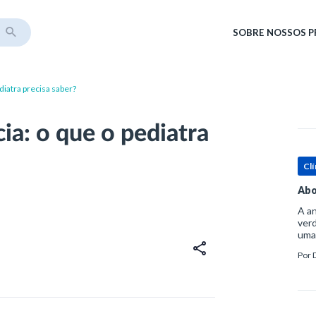
SOBRE
NOSSOS 
ediatra precisa saber?
cia: o que o pediatra
Clí
Abo
A an
verd
uma
sup
Por
ósse