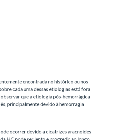
entemente encontrada no histórico ou nos
obre cada uma dessas etiologias está fora
e observar que a etiologia pós-hemorrágica
s, principalmente devido à hemorragia
ode ocorrer devido a cicatrizes aracnoides
da HC pode ser lento e progredir ao longo