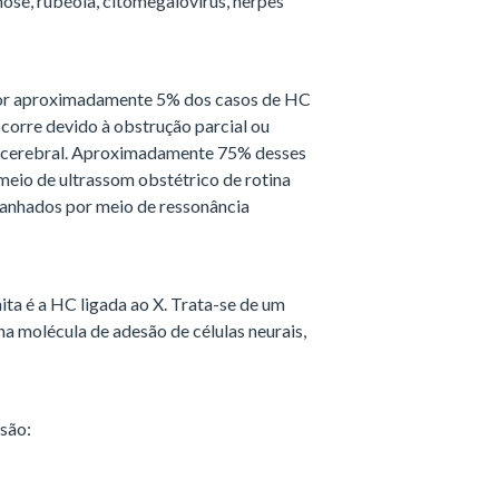
se, rubéola, citomegalovírus, herpes
 por aproximadamente 5% dos casos de HC
corre devido à obstrução parcial ou
o cerebral. Aproximadamente 75% desses
meio de ultrassom obstétrico de rotina
anhados por meio de ressonância
a é a HC ligada ao X. Trata-se de um
a molécula de adesão de células neurais,
 são: