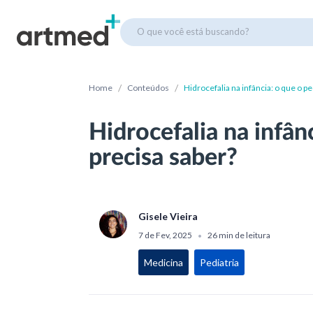
O que você está buscando?
/
/
Home
Conteúdos
Hidrocefalia na infância: o que o p
Hidrocefalia na infân
precisa saber?
Gisele Vieira
7 de Fev, 2025
26 min de leitura
•
Medicina
Pediatria