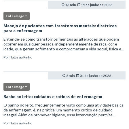
13 min.
19 de junho de 2026
Enfermagem
Manejo de pacientes com transtornos mentais: diretrizes
para a enfermagem
Entende-se como transtornos mentais as alterações que podem
ocorrer em qualquer pessoa, independentemente de raça, cor e
idade, que gerem sofrimento e comprometem a vida social, física e
laboral do indivíduo.Por isso, os transtornos psiquiátricos rep
Por
Natássia Pinho
6 min.
01 de junho de 2026
Enfermagem
Banho no leito: cuidados e rotinas de enfermagem
O banho no leito, frequentemente visto como uma atividade básica
da enfermagem, é, na prática, um momento crítico de cuidado
integral.Além de promover higiene, essa intervenção permite
avaliação clínica detalhada, prevenção de complicações e fortalec
Por
Natássia Pinho