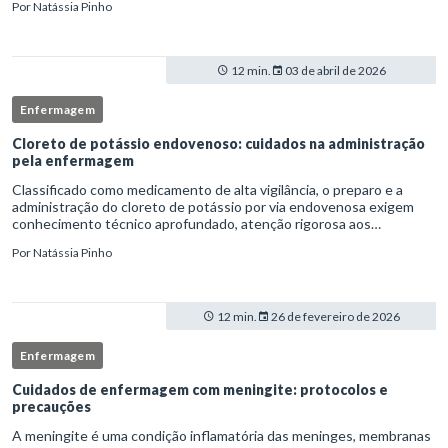
Por
Natássia Pinho
enferm
12 min.
03 de abril de 2026
Enfermagem
Cloreto de potássio endovenoso: cuidados na administração
pela enfermagem
Classificado como medicamento de alta vigilância, o preparo e a
administração do cloreto de potássio por via endovenosa exigem
conhecimento técnico aprofundado, atenção rigorosa aos
protocolos institucionais e atuação criteriosa da equipe de
Por
Natássia Pinho
enfermag
12 min.
26 de fevereiro de 2026
Enfermagem
Cuidados de enfermagem com meningite: protocolos e
precauções
A meningite é uma condição inflamatória das meninges, membranas