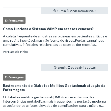
10 min.
29 de maio de 2026
Enfermagem
Como funciona o Sistema VAMP em acessos venosos?
A coleta frequente de amostras sanguíneas em pacientes críticos é
uma rotina inevitável, mas não isenta de riscos.Perdas sanguíneas
cumulativas, infecções relacionadas ao cateter, dor repetida,
necessidade de múltiplas punções e manipulação excessiva
Por
Natássia Pinho
10 min.
10 de abril de 2026
Enfermagem
Rastreamento do Diabetes Mellitus Gestacional: atuação da
Enfermagem
O diabetes mellitus gestacional (DMG) representa uma das
intercorrências metabólicas mais frequentes na gestação moderna,
associando-se a riscos elevados de complicações para a mãe e o
feto quando não identificado precocemente.Neste cenário, o