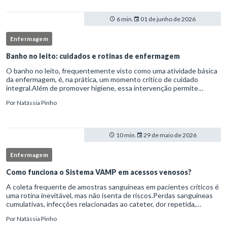
6 min.
01 de junho de 2026
Enfermagem
Banho no leito: cuidados e rotinas de enfermagem
O banho no leito, frequentemente visto como uma atividade básica
da enfermagem, é, na prática, um momento crítico de cuidado
integral.Além de promover higiene, essa intervenção permite
avaliação clínica detalhada, prevenção de complicações e fortalec
Por
Natássia Pinho
10 min.
29 de maio de 2026
Enfermagem
Como funciona o Sistema VAMP em acessos venosos?
A coleta frequente de amostras sanguíneas em pacientes críticos é
uma rotina inevitável, mas não isenta de riscos.Perdas sanguíneas
cumulativas, infecções relacionadas ao cateter, dor repetida,
necessidade de múltiplas punções e manipulação excessiva
Por
Natássia Pinho