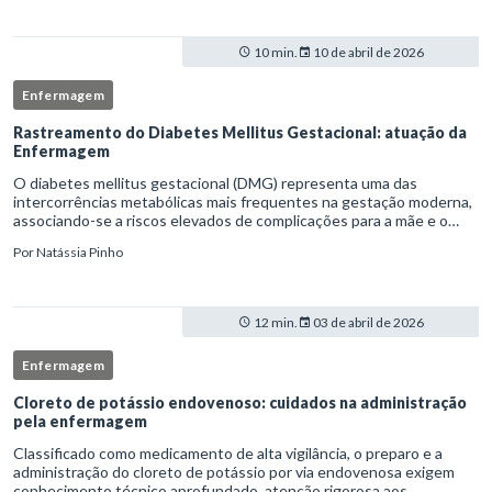
10 min.
10 de abril de 2026
Enfermagem
Rastreamento do Diabetes Mellitus Gestacional: atuação da
Enfermagem
O diabetes mellitus gestacional (DMG) representa uma das
intercorrências metabólicas mais frequentes na gestação moderna,
associando-se a riscos elevados de complicações para a mãe e o
feto quando não identificado precocemente.Neste cenário, o
Por
Natássia Pinho
enferm
12 min.
03 de abril de 2026
Enfermagem
Cloreto de potássio endovenoso: cuidados na administração
pela enfermagem
Classificado como medicamento de alta vigilância, o preparo e a
administração do cloreto de potássio por via endovenosa exigem
conhecimento técnico aprofundado, atenção rigorosa aos