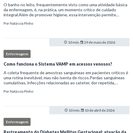
O banho no leito, frequentemente visto como uma atividade básica
da enfermagem, é, na prática, um momento crítico de cuidado
integral.Além de promover higiene, essa intervenção permite
avaliação clínica detalhada, prevenção de complicações e fortalec
Por
Natássia Pinho
10 min.
29 de maio de 2026
Enfermagem
Como funciona o Sistema VAMP em acessos venosos?
A coleta frequente de amostras sanguíneas em pacientes críticos é
uma rotina inevitável, mas não isenta de riscos.Perdas sanguíneas
cumulativas, infecções relacionadas ao cateter, dor repetida,
necessidade de múltiplas punções e manipulação excessiva
Por
Natássia Pinho
10 min.
10 de abril de 2026
Enfermagem
Rastreamento do Diabetes Mellitus Gestacional: atuação da