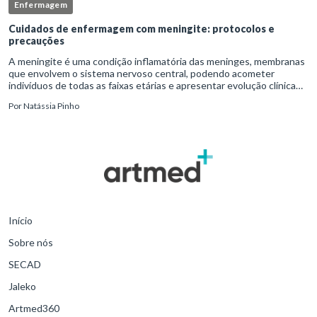
Enfermagem
Cuidados de enfermagem com meningite: protocolos e
precauções
A meningite é uma condição inflamatória das meninges, membranas
que envolvem o sistema nervoso central, podendo acometer
indivíduos de todas as faixas etárias e apresentar evolução clínica
variável, desde quadros autolimitados até situações de extrem
Por
Natássia Pinho
Início
Sobre nós
SECAD
Jaleko
Artmed360