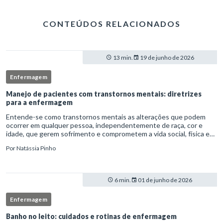
CONTEÚDOS RELACIONADOS
13 min.
19 de junho de 2026
Enfermagem
Manejo de pacientes com transtornos mentais: diretrizes
para a enfermagem
Entende-se como transtornos mentais as alterações que podem
ocorrer em qualquer pessoa, independentemente de raça, cor e
idade, que gerem sofrimento e comprometem a vida social, física e
laboral do indivíduo.Por isso, os transtornos psiquiátricos rep
Por
Natássia Pinho
6 min.
01 de junho de 2026
Enfermagem
Banho no leito: cuidados e rotinas de enfermagem