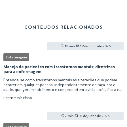
CONTEÚDOS RELACIONADOS
13 min.
19 de junho de 2026
Enfermagem
Manejo de pacientes com transtornos mentais: diretrizes
para a enfermagem
Entende-se como transtornos mentais as alterações que podem
ocorrer em qualquer pessoa, independentemente de raça, cor e
idade, que gerem sofrimento e comprometem a vida social, física e
laboral do indivíduo.Por isso, os transtornos psiquiátricos rep
Por
Natássia Pinho
6 min.
01 de junho de 2026
Enfermagem