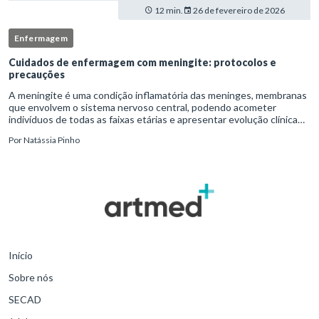
12 min.
26 de fevereiro de 2026
Enfermagem
Cuidados de enfermagem com meningite: protocolos e
precauções
A meningite é uma condição inflamatória das meninges, membranas
que envolvem o sistema nervoso central, podendo acometer
indivíduos de todas as faixas etárias e apresentar evolução clínica
variável, desde quadros autolimitados até situações de extrem
Por
Natássia Pinho
Início
Sobre nós
SECAD