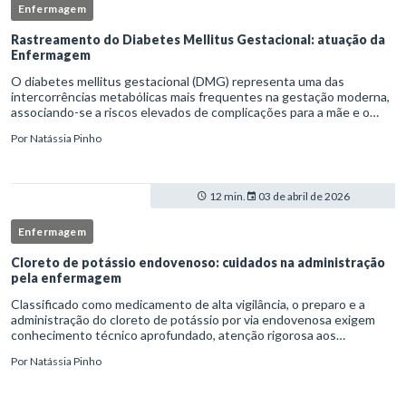
Enfermagem
Rastreamento do Diabetes Mellitus Gestacional: atuação da
Enfermagem
O diabetes mellitus gestacional (DMG) representa uma das
intercorrências metabólicas mais frequentes na gestação moderna,
associando-se a riscos elevados de complicações para a mãe e o
feto quando não identificado precocemente.Neste cenário, o
Por
Natássia Pinho
enferm
12 min.
03 de abril de 2026
Enfermagem
Cloreto de potássio endovenoso: cuidados na administração
pela enfermagem
Classificado como medicamento de alta vigilância, o preparo e a
administração do cloreto de potássio por via endovenosa exigem
conhecimento técnico aprofundado, atenção rigorosa aos
protocolos institucionais e atuação criteriosa da equipe de
Por
Natássia Pinho
enfermag