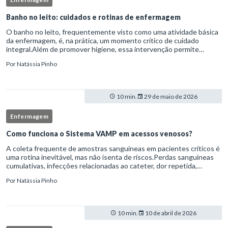
Banho no leito: cuidados e rotinas de enfermagem
O banho no leito, frequentemente visto como uma atividade básica
da enfermagem, é, na prática, um momento crítico de cuidado
integral.Além de promover higiene, essa intervenção permite
avaliação clínica detalhada, prevenção de complicações e fortalec
Por
Natássia Pinho
10 min.
29 de maio de 2026
Enfermagem
Como funciona o Sistema VAMP em acessos venosos?
A coleta frequente de amostras sanguíneas em pacientes críticos é
uma rotina inevitável, mas não isenta de riscos.Perdas sanguíneas
cumulativas, infecções relacionadas ao cateter, dor repetida,
necessidade de múltiplas punções e manipulação excessiva
Por
Natássia Pinho
10 min.
10 de abril de 2026