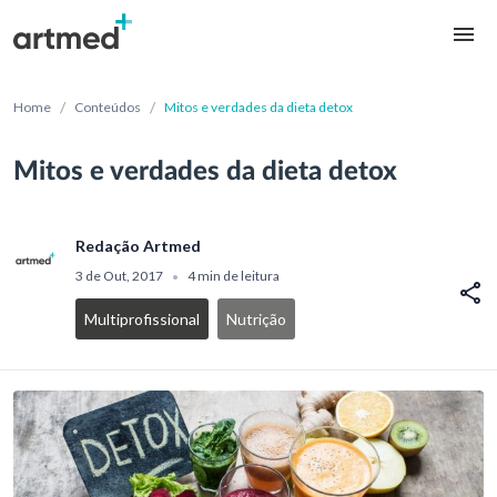
/
/
Home
Conteúdos
Mitos e verdades da dieta detox
Mitos e verdades da dieta detox
Redação Artmed
3 de Out, 2017
4 min de leitura
•
Multiprofissional
Nutrição