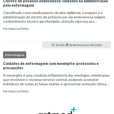
Cloreto de potássio endovenoso: cuidados na administração
pela enfermagem
Classificado como medicamento de alta vigilância, o preparo e a
administração do cloreto de potássio por via endovenosa exigem
conhecimento técnico aprofundado, atenção rigorosa aos
protocolos institucionais e atuação criteriosa da equipe de
Por
Natássia Pinho
enfermag
12 min.
26 de fevereiro de 2026
Enfermagem
Cuidados de enfermagem com meningite: protocolos e
precauções
A meningite é uma condição inflamatória das meninges, membranas
que envolvem o sistema nervoso central, podendo acometer
indivíduos de todas as faixas etárias e apresentar evolução clínica
variável, desde quadros autolimitados até situações de extrem
Por
Natássia Pinho