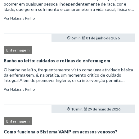
ocorrer em qualquer pessoa, independentemente de raça, cor e
idade, que gerem sofrimento e comprometem a vida social, física e
laboral do indivíduo.Por isso, os transtornos psiquiátricos rep
Por
Natássia Pinho
6 min.
01 de junho de 2026
Enfermagem
Banho no leito: cuidados e rotinas de enfermagem
O banho no leito, frequentemente visto como uma atividade básica
da enfermagem, é, na prática, um momento crítico de cuidado
integral.Além de promover higiene, essa intervenção permite
avaliação clínica detalhada, prevenção de complicações e fortalec
Por
Natássia Pinho
10 min.
29 de maio de 2026
Enfermagem
Como funciona o Sistema VAMP em acessos venosos?