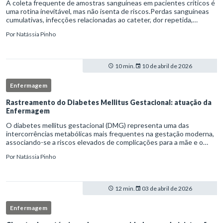
A coleta frequente de amostras sanguíneas em pacientes críticos é
uma rotina inevitável, mas não isenta de riscos.Perdas sanguíneas
cumulativas, infecções relacionadas ao cateter, dor repetida,
necessidade de múltiplas punções e manipulação excessiva
Por
Natássia Pinho
10 min.
10 de abril de 2026
Enfermagem
Rastreamento do Diabetes Mellitus Gestacional: atuação da
Enfermagem
O diabetes mellitus gestacional (DMG) representa uma das
intercorrências metabólicas mais frequentes na gestação moderna,
associando-se a riscos elevados de complicações para a mãe e o
feto quando não identificado precocemente.Neste cenário, o
Por
Natássia Pinho
enferm
12 min.
03 de abril de 2026
Enfermagem