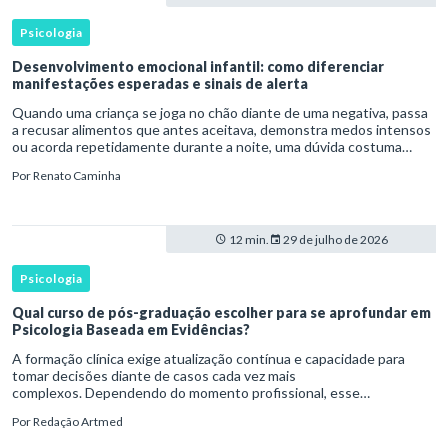
Psicologia
Desenvolvimento emocional infantil: como diferenciar
manifestações esperadas e sinais de alerta
Quando uma criança se joga no chão diante de uma negativa, passa
a recusar alimentos que antes aceitava, demonstra medos intensos
ou acorda repetidamente durante a noite, uma dúvida costuma
surgir: esse comportamento faz parte do desenvolvimento ou i
Por
Renato Caminha
12 min.
29 de julho de 2026
Psicologia
Qual curso de pós-graduação escolher para se aprofundar em
Psicologia Baseada em Evidências?
A formação clínica exige atualização contínua e capacidade para
tomar decisões diante de casos cada vez mais
complexos. Dependendo do momento profissional, esse
desenvolvimento pode envolver uma base ampla em , o
Por
Redação Artmed
aprofundamento em ou a especializaçã