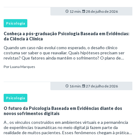
12 min.
28 de julho de 2026
Psicologia
Conheça a pós-graduação Psicologia Baseada em Evidências:
da Ciência à Clínica
Quando um caso não evolui como esperado, o desafio clínico
costuma ser saber o que reavaliar. Quais hipóteses precisam ser
revistas? Que fatores ainda mantêm o sofrimento? O plano de
tratamento continua coerente com a resposta e com as
Por
Luana Marques
necessidades d
16 min.
27 de julho de 2026
Psicologia
O futuro da Psicologia Baseada em Evidências diante dos
novos sofrimentos digitais
A , os vínculos construídos em ambientes virtuais e a permanência
de experiências traumáticas no meio digital já fazem parte da
realidade de muitos pacientes. Esses fenômenos chegam à prática