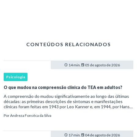
CONTEÚDOS RELACIONADOS
14 min.
05 de agosto de 2026
Psicologia
O que mudou na compreensão clínica do TEA em adultos?
A compreensão do mudou significativamente ao longo das últimas
décadas: as primeiras descrições de sintomas e manifestações
clínicas foram feitas em 1943 por Leo Kanner e, em 1944, por Hans
Asperger, a partir da observação de crianças com dificuldad
Por
Andreza Fonsêca da Silva
17 min.
04 de agosto de 2026