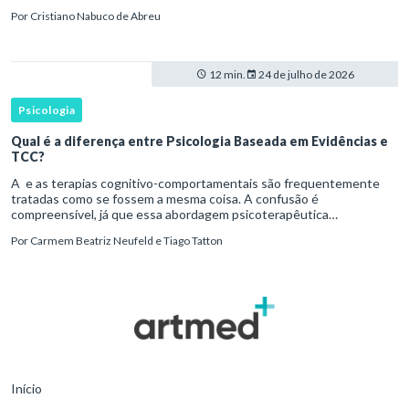
clínica antes de contar com definições consolidadas, instr
Por
Cristiano Nabuco de Abreu
12 min.
24 de julho de 2026
Psicologia
Qual é a diferença entre Psicologia Baseada em Evidências e
TCC?
A e as terapias cognitivo-comportamentais são frequentemente
tratadas como se fossem a mesma coisa. A confusão é
compreensível, já que essa abordagem psicoterapêutica
desenvolveu uma relação histórica próxima com pesquisas
Por
Carmem Beatriz Neufeld e Tiago Tatton
experimentais, protocolos
Início