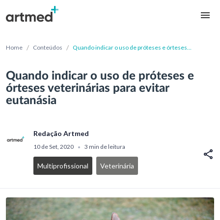
/
/
Home
Conteúdos
Quando indicar o uso de próteses e órteses
veterinárias para evitar eutanásia
Quando indicar o uso de próteses e
órteses veterinárias para evitar
eutanásia
Redação Artmed
10 de Set, 2020
3 min de leitura
•
Multiprofissional
Veterinária