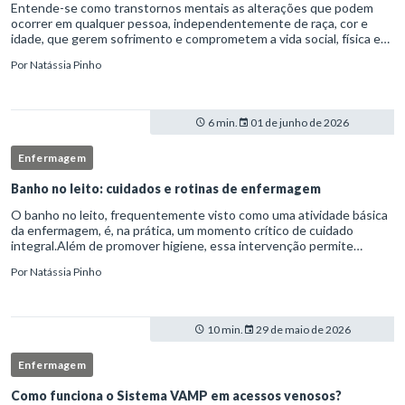
Entende-se como transtornos mentais as alterações que podem
ocorrer em qualquer pessoa, independentemente de raça, cor e
idade, que gerem sofrimento e comprometem a vida social, física e
laboral do indivíduo.Por isso, os transtornos psiquiátricos rep
Por
Natássia Pinho
6 min.
01 de junho de 2026
Enfermagem
Banho no leito: cuidados e rotinas de enfermagem
O banho no leito, frequentemente visto como uma atividade básica
da enfermagem, é, na prática, um momento crítico de cuidado
integral.Além de promover higiene, essa intervenção permite
avaliação clínica detalhada, prevenção de complicações e fortalec
Por
Natássia Pinho
10 min.
29 de maio de 2026
Enfermagem
Como funciona o Sistema VAMP em acessos venosos?