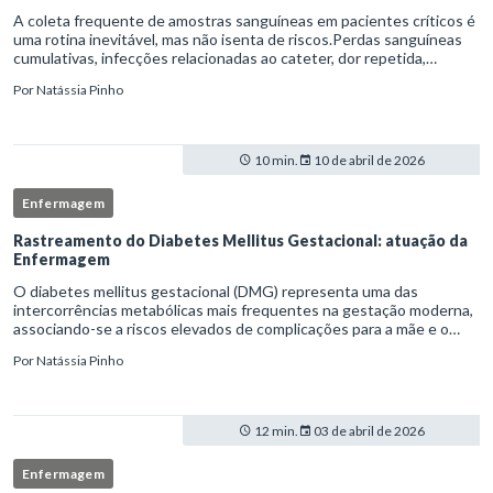
A coleta frequente de amostras sanguíneas em pacientes críticos é
uma rotina inevitável, mas não isenta de riscos.Perdas sanguíneas
cumulativas, infecções relacionadas ao cateter, dor repetida,
necessidade de múltiplas punções e manipulação excessiva
Por
Natássia Pinho
10 min.
10 de abril de 2026
Enfermagem
Rastreamento do Diabetes Mellitus Gestacional: atuação da
Enfermagem
O diabetes mellitus gestacional (DMG) representa uma das
intercorrências metabólicas mais frequentes na gestação moderna,
associando-se a riscos elevados de complicações para a mãe e o
feto quando não identificado precocemente.Neste cenário, o
Por
Natássia Pinho
enferm
12 min.
03 de abril de 2026
Enfermagem