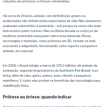
soluções em próteses e órteses veterinárias.
Há cerca de 20 anos, animais com deficiências graves ou
acidentados não tinham muita expectativa de vida. Não raramente,
acabavam submetidos à eutanásia – até porque às vezes não eram
bem aceitos pelos tutores. Mas na última década os esforços da
medicina veterinária avançaram sobre essa demanda. Novas
tecnologias e materiais, como próteses em 3D, tornam-se mais
acessíveis e adaptáveis, funcionando como suporte a pequenos
animais, em especial.
Em 2018, o Brasil atingiu a marca de 139,3 milhões de animais de
estimação, segundo levantamento do
Instituto Pet Brasil
. Isso
inclui, além de cães, gatos, peixes, aves, répteis e pequenos
mamíferos. E todos eles podem se beneficiar das tecnologias para
reabilitação física.
Prótese ou órtese: quando indicar
Animais que passam por traumas (como acidentes ou maus tratos)