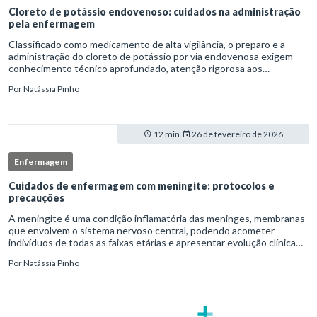
Cloreto de potássio endovenoso: cuidados na administração
pela enfermagem
Classificado como medicamento de alta vigilância, o preparo e a
administração do cloreto de potássio por via endovenosa exigem
conhecimento técnico aprofundado, atenção rigorosa aos
protocolos institucionais e atuação criteriosa da equipe de
Por
Natássia Pinho
enfermag
12 min.
26 de fevereiro de 2026
Enfermagem
Cuidados de enfermagem com meningite: protocolos e
precauções
A meningite é uma condição inflamatória das meninges, membranas
que envolvem o sistema nervoso central, podendo acometer
indivíduos de todas as faixas etárias e apresentar evolução clínica
variável, desde quadros autolimitados até situações de extrem
Por
Natássia Pinho