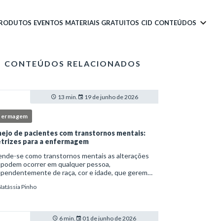
PRODUTOS
EVENTOS
MATERIAIS GRATUITOS
CID
CONTEÚDOS
CONTEÚDOS RELACIONADOS
13 min.
19 de junho de 2026
fermagem
ejo de pacientes com transtornos mentais:
etrizes para a enfermagem
ende-se como transtornos mentais as alterações
 podem ocorrer em qualquer pessoa,
ependentemente de raça, cor e idade, que gerem
imento e comprometem a vida social, física e laboral
Natássia Pinho
ndivíduo.Por isso, os transtornos psiquiátricos rep
6 min.
01 de junho de 2026