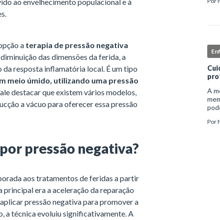
ido ao envelhecimento populacional e à
Por
inst
enf
s.
 opção a
terapia de pressão negativa
En
 diminuição das dimensões da ferida, a
 da resposta inflamatória local. É um tipo
Cui
pro
em meio úmido, utilizando uma pressão
A me
Vale destacar que existem vários modelos,
mem
sucção a vácuo para oferecer essa pressão
pode
e ap
Por
auto
 por pressão negativa?
porada aos tratamentos de feridas a partir
 principal era a aceleração da reparação
e aplicar pressão negativa para promover a
, a técnica evoluiu significativamente. A