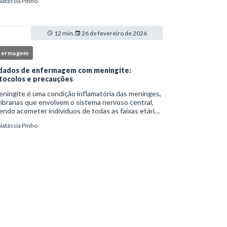
Natássia Pinho
itucionais e atuação criteriosa da equipe de
ermag
12 min.
26 de fevereiro de 2026
fermagem
dados de enfermagem com meningite:
tocolos e precauções
ningite é uma condição inflamatória das meninges,
branas que envolvem o sistema nervoso central,
ndo acometer indivíduos de todas as faixas etárias
resentar evolução clínica variável, desde quadros
Natássia Pinho
limitados até situações de extrem