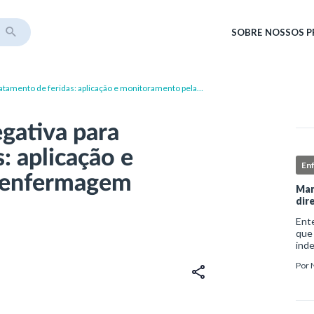
SOBRE
NOSSOS 
ratamento de feridas: aplicação e monitoramento pela
egativa para
: aplicação e
En
 enfermagem
Man
dir
Ent
que
ind
sofr
Por
do i