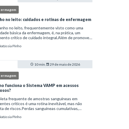
fermagem
ho no leito: cuidados e rotinas de enfermagem
anho no leito, frequentemente visto como uma
idade básica da enfermagem, é, na prática, um
nto crítico de cuidado integral.Além de promover
ene, essa intervenção permite avaliação clínica
Natássia Pinho
lhada, prevenção de complicações e fortalec
10 min.
29 de maio de 2026
fermagem
o funciona o Sistema VAMP em acessos
osos?
oleta frequente de amostras sanguíneas em
entes críticos é uma rotina inevitável, mas não
ta de riscos.Perdas sanguíneas cumulativas,
cções relacionadas ao cateter, dor repetida,
Natássia Pinho
essidade de múltiplas punções e manipulação
essiva