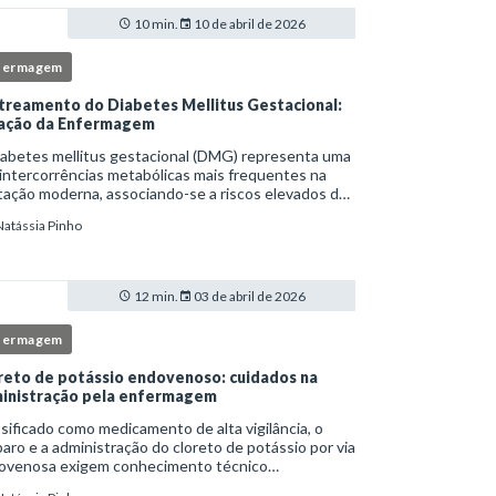
10 min.
10 de abril de 2026
fermagem
treamento do Diabetes Mellitus Gestacional:
ação da Enfermagem
iabetes mellitus gestacional (DMG) representa uma
intercorrências metabólicas mais frequentes na
ação moderna, associando-se a riscos elevados de
licações para a mãe e o feto quando não
Natássia Pinho
tificado precocemente.Neste cenário, o enferm
12 min.
03 de abril de 2026
fermagem
reto de potássio endovenoso: cuidados na
inistração pela enfermagem
sificado como medicamento de alta vigilância, o
aro e a administração do cloreto de potássio por via
ovenosa exigem conhecimento técnico
fundado, atenção rigorosa aos protocolos