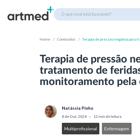
O que você está buscando?
/
/
Home
Conteúdos
Terapia de pressão negativa para t
enfermagem
Terapia de pressão n
tratamento de feridas
monitoramento pela
Natássia Pinho
8 de Out, 2024
12 min de leitura
•
Multiprofissional
Enfermagem