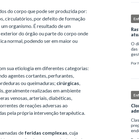
idos do corpo que pode ser produzida por:
s, circulatórios, por defeito de formação
En
m um organismo. É resultado de um
Ras
u exterior do órgão ou parte do corpo onde
atu
mica normal, podendo ser em maior ou
O d
das 
gest
comp
Por
iden
om sua etiologia em diferentes categorias:
endo agentes cortantes, perfurantes,
mordeduras ou queimaduras;
cirúrgicas
,
is, geralmente realizadas em ambiente
En
eras venosas, arteriais, diabéticas,
correntes de reações adversas ao
Clo
adm
das pela própria intervenção terapêutica.
Clas
prep
end
 chamadas de
feridas complexas
, cuja
apro