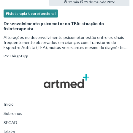
12 min.
25 de maio de 2026
Fisioterapia Neurofuncional
Desenvolvimento psicomotor no TEA: atuação do
fisioterapeuta
Alterações no desenvolvimento psicomotor estão entre os sinais
frequentemente observados em crianças com Transtorno do
Espectro Autista (TEA), muitas vezes antes mesmo do diagnóstico
formal.Diante disso, a atuação do fisioterapeuta vai além da reabil
Por
Thiago Dipp
Início
Sobre nós
SECAD
Jaleko