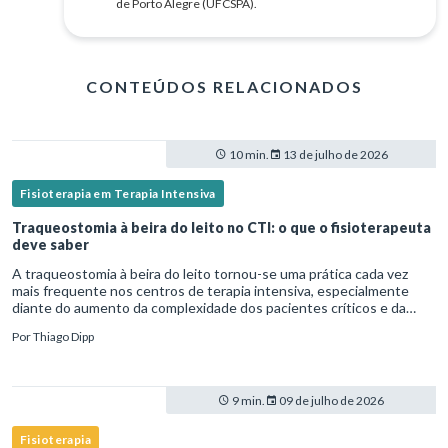
de Porto Alegre (UFCSPA).
CONTEÚDOS RELACIONADOS
10 min.
13 de julho de 2026
Fisioterapia em Terapia Intensiva
Traqueostomia à beira do leito no CTI: o que o fisioterapeuta
deve saber
A traqueostomia à beira do leito tornou-se uma prática cada vez
mais frequente nos centros de terapia intensiva, especialmente
diante do aumento da complexidade dos pacientes críticos e da
necessidade de ventilação mecânica prolongada.Nesse cenário,
Por
Thiago Dipp
9 min.
09 de julho de 2026
Fisioterapia