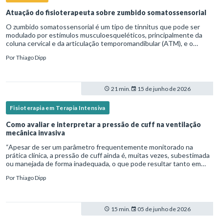
Atuação do fisioterapeuta sobre zumbido somatossensorial
O zumbido somatossensorial é um tipo de tinnitus que pode ser
modulado por estímulos musculoesqueléticos, principalmente da
coluna cervical e da articulação temporomandibular (ATM), e o
fisioterapeuta atua diretamente na avaliação e no tratamento des
Por
Thiago Dipp
21 min.
15 de junho de 2026
Fisioterapia em Terapia Intensiva
Como avaliar e interpretar a pressão de cuff na ventilação
mecânica invasiva
“Apesar de ser um parâmetro frequentemente monitorado na
prática clínica, a pressão de cuff ainda é, muitas vezes, subestimada
ou manejada de forma inadequada, o que pode resultar tanto em
microaspiração quanto em lesões traqueais significativas. Em
Por
Thiago Dipp
15 min.
05 de junho de 2026