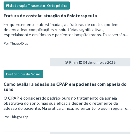
Fisioterapia Traumato-Ortopédica
Fratura de costela: atuação do fisioterapeuta
Frequentemente subestimadas, as fraturas de costela podem
desencadear complicações respiratórias significativas,
especialmente em idosos e pacientes hospitalizados. Essa versão
fica mais fluida para leitura em blogs e materiais científicos.Nesse
Por
Thiago Dipp
cená
9 min.
04 de junho de 2026
Distúrbios do Sono
Como avaliar a adesão ao CPAP em pacientes com apneia do
sono
O CPAP é considerado padrão-ouro no tratamento da apneia
obstrutiva do sono, mas sua eficácia depende diretamente da
adesão do paciente. Na prática clínica, no entanto, o uso irregular ou
inadequado ainda é uma realidade frequente. Diante disso, surg
Por
Thiago Dipp