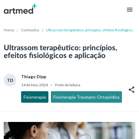
/
/
Home
Conteúdos
Ultrassom terapêutico: princípios, efeitos fisiológicos
e aplicação
Ultrassom terapêutico: princípios,
efeitos fisiológicos e aplicação
Thiago Dipp
TD
14 de Nov, 2024
9 min de leitura
•
Fisioterapia
Fisioterapia Traumato-Ortopédica