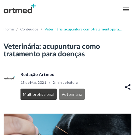
/
/
Home
Conteúdos
Veterinária: acupuntura como tratamento para
doenças
Veterinária: acupuntura como
tratamento para doenças
Redação Artmed
13 de Mai, 2021
2 min de leitura
•
Multiprofissional
Veterinária