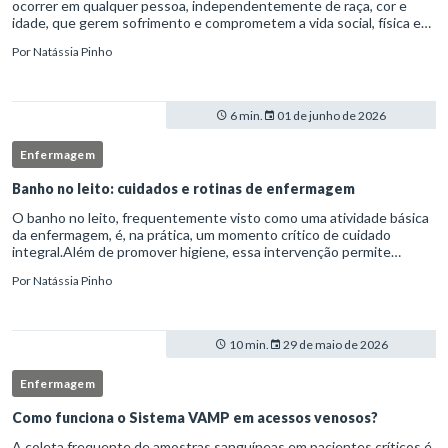
ocorrer em qualquer pessoa, independentemente de raça, cor e
idade, que gerem sofrimento e comprometem a vida social, física e
laboral do indivíduo.Por isso, os transtornos psiquiátricos rep
Por
Natássia Pinho
6 min.
01 de junho de 2026
Enfermagem
Banho no leito: cuidados e rotinas de enfermagem
O banho no leito, frequentemente visto como uma atividade básica
da enfermagem, é, na prática, um momento crítico de cuidado
integral.Além de promover higiene, essa intervenção permite
avaliação clínica detalhada, prevenção de complicações e fortalec
Por
Natássia Pinho
10 min.
29 de maio de 2026
Enfermagem
Como funciona o Sistema VAMP em acessos venosos?
A coleta frequente de amostras sanguíneas em pacientes críticos é