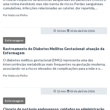
uma rotina inevitável, mas não isenta de riscos.Perdas sanguíneas
cumulativas, infecções relacionadas ao cateter, dor repetida,
necessidade de múltiplas punções e manipulação excessiva
Por
Natássia Pinho
10 min.
10 de abril de 2026
Enfermagem
Rastreamento do Diabetes Mellitus Gestacional: atuação da
Enfermagem
O diabetes mellitus gestacional (DMG) representa uma das
intercorrências metabólicas mais frequentes na gestação moderna,
associando-se a riscos elevados de complicações para a mãe e o
feto quando não identificado precocemente.Neste cenário, o
Por
Natássia Pinho
enferm
12 min.
03 de abril de 2026
Enfermagem
Cloreto de potássio endovenoso: cuidados na administração