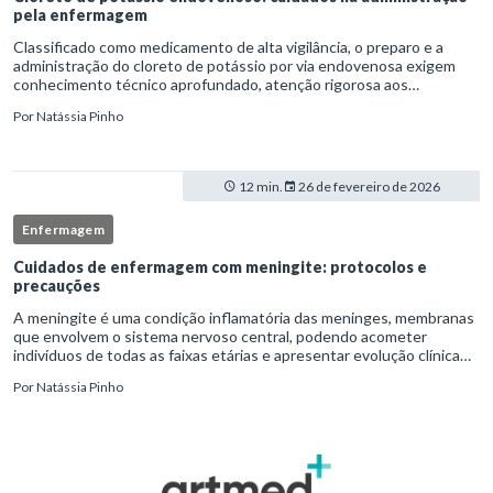
pela enfermagem
Classificado como medicamento de alta vigilância, o preparo e a
administração do cloreto de potássio por via endovenosa exigem
conhecimento técnico aprofundado, atenção rigorosa aos
protocolos institucionais e atuação criteriosa da equipe de
Por
Natássia Pinho
enfermag
12 min.
26 de fevereiro de 2026
Enfermagem
Cuidados de enfermagem com meningite: protocolos e
precauções
A meningite é uma condição inflamatória das meninges, membranas
que envolvem o sistema nervoso central, podendo acometer
indivíduos de todas as faixas etárias e apresentar evolução clínica
variável, desde quadros autolimitados até situações de extrem
Por
Natássia Pinho