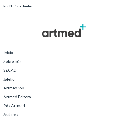
variável, desde quadros autolimitados até situações de extrem
Por
Natássia Pinho
Início
Sobre nós
SECAD
Jaleko
Artmed360
Artmed Editora
Pós Artmed
Autores