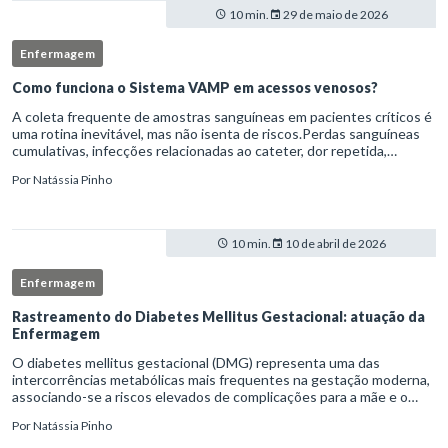
10 min.
29 de maio de 2026
Enfermagem
Como funciona o Sistema VAMP em acessos venosos?
A coleta frequente de amostras sanguíneas em pacientes críticos é
uma rotina inevitável, mas não isenta de riscos.Perdas sanguíneas
cumulativas, infecções relacionadas ao cateter, dor repetida,
necessidade de múltiplas punções e manipulação excessiva
Por
Natássia Pinho
10 min.
10 de abril de 2026
Enfermagem
Rastreamento do Diabetes Mellitus Gestacional: atuação da
Enfermagem
O diabetes mellitus gestacional (DMG) representa uma das
intercorrências metabólicas mais frequentes na gestação moderna,
associando-se a riscos elevados de complicações para a mãe e o
feto quando não identificado precocemente.Neste cenário, o
Por
Natássia Pinho
enferm