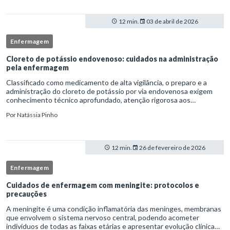
12 min.
03 de abril de 2026
Enfermagem
Cloreto de potássio endovenoso: cuidados na administração
pela enfermagem
Classificado como medicamento de alta vigilância, o preparo e a
administração do cloreto de potássio por via endovenosa exigem
conhecimento técnico aprofundado, atenção rigorosa aos
protocolos institucionais e atuação criteriosa da equipe de
Por
Natássia Pinho
enfermag
12 min.
26 de fevereiro de 2026
Enfermagem
Cuidados de enfermagem com meningite: protocolos e
precauções
A meningite é uma condição inflamatória das meninges, membranas
que envolvem o sistema nervoso central, podendo acometer
indivíduos de todas as faixas etárias e apresentar evolução clínica