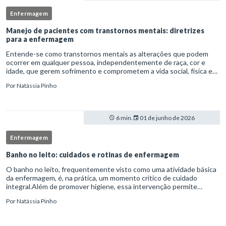
Enfermagem
Manejo de pacientes com transtornos mentais: diretrizes
para a enfermagem
Entende-se como transtornos mentais as alterações que podem
ocorrer em qualquer pessoa, independentemente de raça, cor e
idade, que gerem sofrimento e comprometem a vida social, física e
laboral do indivíduo.Por isso, os transtornos psiquiátricos rep
Por
Natássia Pinho
6 min.
01 de junho de 2026
Enfermagem
Banho no leito: cuidados e rotinas de enfermagem
O banho no leito, frequentemente visto como uma atividade básica
da enfermagem, é, na prática, um momento crítico de cuidado
integral.Além de promover higiene, essa intervenção permite
avaliação clínica detalhada, prevenção de complicações e fortalec
Por
Natássia Pinho