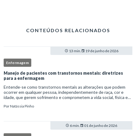
CONTEÚDOS RELACIONADOS
13 min.
19 de junho de 2026
Enfermagem
Manejo de pacientes com transtornos mentais: diretrizes
para a enfermagem
Entende-se como transtornos mentais as alterações que podem
ocorrer em qualquer pessoa, independentemente de raça, cor e
idade, que gerem sofrimento e comprometem a vida social, física e
laboral do indivíduo.Por isso, os transtornos psiquiátricos rep
Por
Natássia Pinho
6 min.
01 de junho de 2026