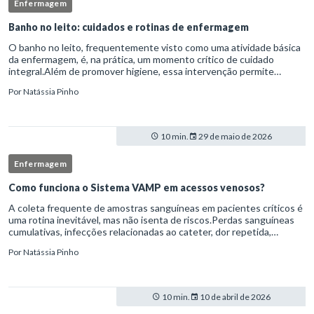
Enfermagem
Banho no leito: cuidados e rotinas de enfermagem
O banho no leito, frequentemente visto como uma atividade básica
da enfermagem, é, na prática, um momento crítico de cuidado
integral.Além de promover higiene, essa intervenção permite
avaliação clínica detalhada, prevenção de complicações e fortalec
Por
Natássia Pinho
10 min.
29 de maio de 2026
Enfermagem
Como funciona o Sistema VAMP em acessos venosos?
A coleta frequente de amostras sanguíneas em pacientes críticos é
uma rotina inevitável, mas não isenta de riscos.Perdas sanguíneas
cumulativas, infecções relacionadas ao cateter, dor repetida,
necessidade de múltiplas punções e manipulação excessiva
Por
Natássia Pinho
10 min.
10 de abril de 2026