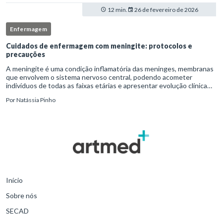
12 min.
26 de fevereiro de 2026
Enfermagem
Cuidados de enfermagem com meningite: protocolos e
precauções
A meningite é uma condição inflamatória das meninges, membranas
que envolvem o sistema nervoso central, podendo acometer
indivíduos de todas as faixas etárias e apresentar evolução clínica
variável, desde quadros autolimitados até situações de extrem
Por
Natássia Pinho
Início
Sobre nós
SECAD