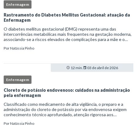
Enfermagem
Rastreamento do Diabetes Mellitus Gestacional: atuação da
Enfermagem
O diabetes mellitus gestacional (DMG) representa uma das
intercorrências metabólicas mais frequentes na gestação moderna,
associando-se a riscos elevados de complicações para a mãe e o
feto quando não identificado precocemente.Neste cenário, o
Por
Natássia Pinho
enferm
12 min.
03 de abril de 2026
Enfermagem
Cloreto de potássio endovenoso: cuidados na administração
pela enfermagem
Classificado como medicamento de alta vigilância, o preparo e a
administração do cloreto de potássio por via endovenosa exigem
conhecimento técnico aprofundado, atenção rigorosa aos
protocolos institucionais e atuação criteriosa da equipe de
Por
Natássia Pinho
enfermag