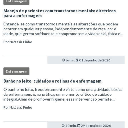
Enfermagem
Manejo de pacientes com transtornos mentais: diretrizes
para a enfermagem
Entende-se como transtornos mentais as alterações que podem
ocorrer em qualquer pessoa, independentemente de raça, cor e
idade, que gerem sofrimento e comprometem a vida social, física e
laboral do indivíduo.Por isso, os transtornos psiquiátricos rep
Por
Natássia Pinho
6 min.
01 de junho de 2026
Enfermagem
Banho no leito: cuidados e rotinas de enfermagem
O banho no leito, frequentemente visto como uma atividade básica
da enfermagem, é, na prática, um momento crítico de cuidado
integral.Além de promover higiene, essa intervenção permite
avaliação clínica detalhada, prevenção de complicações e fortalec
Por
Natássia Pinho
10 min.
29 de maio de 2026