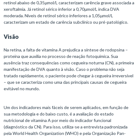
retinol abaixo de 0,35μmol/L caracterizam carência grave associada a
xeroftalmia. Já retinol sérico inferior a 0,70μmol/L indica DVA
moderada. Níveis de retinol sérico inferiores a 1,05μmol/L
caracterizam um estado de carência subclínico ou pré-patológico.
Visão
Na retina, a falta de vitamina A prejudica a síntese de rodopsina –
proteína que auxilia no processo de reação fotoquímica. Sua
ausência traz consequências como cegueira noturna (CN), a primeira
manifestação de DVA quanto à visão. Caso o problema não seja
tratado rapidamente, o paciente pode chegar à cegueira irreversível
– que se caracteriza como uma das principais causas de cegueira
evitável no mundo.
Um dos indicadores mais fáceis de serem aplicados, em função de
sua metodologia e do baixo custo, é a avaliação do estado
nutricional de vitamina A por meio do indicador funcional
(diagnóstico da CN). Para isso, utiliza-se a entrevista padronizada
pela World Health Organization (WHO) e pela Organização Pan-