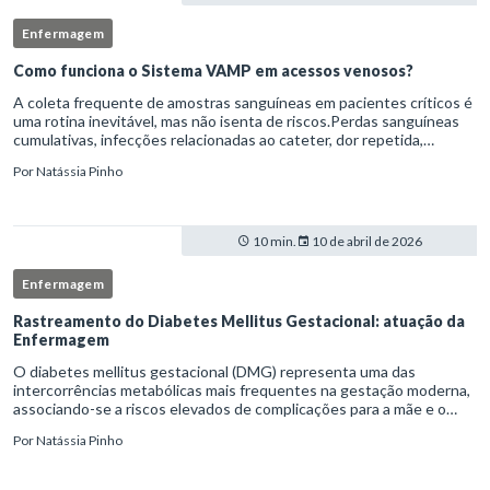
Enfermagem
Como funciona o Sistema VAMP em acessos venosos?
A coleta frequente de amostras sanguíneas em pacientes críticos é
uma rotina inevitável, mas não isenta de riscos.Perdas sanguíneas
cumulativas, infecções relacionadas ao cateter, dor repetida,
necessidade de múltiplas punções e manipulação excessiva
Por
Natássia Pinho
10 min.
10 de abril de 2026
Enfermagem
Rastreamento do Diabetes Mellitus Gestacional: atuação da
Enfermagem
O diabetes mellitus gestacional (DMG) representa uma das
intercorrências metabólicas mais frequentes na gestação moderna,
associando-se a riscos elevados de complicações para a mãe e o
feto quando não identificado precocemente.Neste cenário, o
Por
Natássia Pinho
enferm