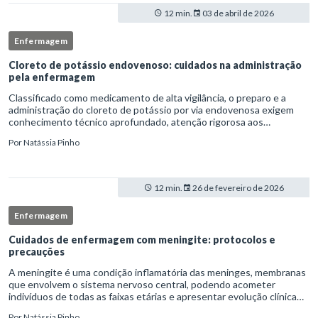
12 min.
03 de abril de 2026
Enfermagem
Cloreto de potássio endovenoso: cuidados na administração
pela enfermagem
Classificado como medicamento de alta vigilância, o preparo e a
administração do cloreto de potássio por via endovenosa exigem
conhecimento técnico aprofundado, atenção rigorosa aos
protocolos institucionais e atuação criteriosa da equipe de
Por
Natássia Pinho
enfermag
12 min.
26 de fevereiro de 2026
Enfermagem
Cuidados de enfermagem com meningite: protocolos e
precauções
A meningite é uma condição inflamatória das meninges, membranas
que envolvem o sistema nervoso central, podendo acometer
indivíduos de todas as faixas etárias e apresentar evolução clínica
variável, desde quadros autolimitados até situações de extrem
Por
Natássia Pinho