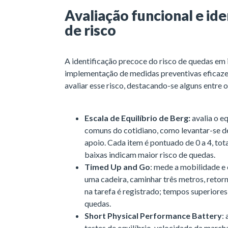
Avaliação funcional e ide
de risco
A identificação precoce do risco de quedas em 
implementação de medidas preventivas eficazes.
avaliar esse risco, destacando-se alguns entre
Escala de Equilíbrio de Berg:
avalia o eq
comuns do cotidiano, como levantar-se 
apoio. Cada item é pontuado de 0 a 4, to
baixas indicam maior risco de quedas.
Timed Up and Go
: mede a mobilidade e 
uma cadeira, caminhar três metros, retor
na tarefa é registrado; tempos superiore
quedas.
Short Physical Performance Battery
:
testes de equilíbrio, velocidade da march