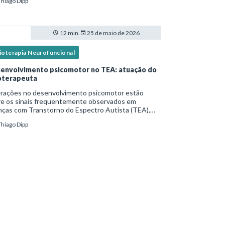
Thiago Dipp
idade frequente. Diante disso, surg
12 min.
25 de maio de 2026
sioterapia Neurofuncional
envolvimento psicomotor no TEA: atuação do
ioterapeuta
erações no desenvolvimento psicomotor estão
re os sinais frequentemente observados em
nças com Transtorno do Espectro Autista (TEA),
tas vezes antes mesmo do diagnóstico
Thiago Dipp
al.Diante disso, a atuação do fisioterapeuta vai
 da reabil