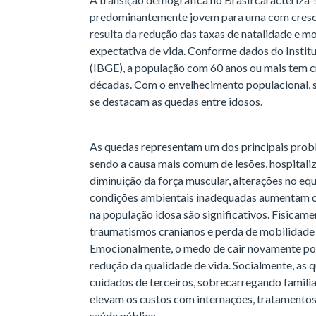
predominantemente jovem para uma com cresc
resulta da redução das taxas de natalidade e m
expectativa de vida. Conforme dados do Institut
(IBGE), a população com 60 anos ou mais tem c
décadas. Com o envelhecimento populacional, s
se destacam as quedas entre idosos.
As quedas representam um dos principais proble
sendo a causa mais comum de lesões, hospitali
diminuição da força muscular, alterações no eq
condições ambientais inadequadas aumentam o 
na população idosa são significativos. Fisicame
traumatismos cranianos e perda de mobilidade 
Emocionalmente, o medo de cair novamente pode
redução da qualidade de vida. Socialmente, as
cuidados de terceiros, sobrecarregando famili
elevam os custos com internações, tratamentos 
saúde pública.