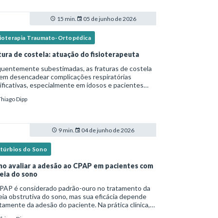
15 min.
05 de junho de 2026
sioterapia Traumato-Ortopédica
tura de costela: atuação do fisioterapeuta
quentemente subestimadas, as fraturas de costela
em desencadear complicações respiratórias
ificativas, especialmente em idosos e pacientes
italizados. Essa versão fica mais fluida para leitura
Thiago Dipp
logs e materiais científicos.Nesse cená
9 min.
04 de junho de 2026
stúrbios do Sono
o avaliar a adesão ao CPAP em pacientes com
eia do sono
PAP é considerado padrão-ouro no tratamento da
ia obstrutiva do sono, mas sua eficácia depende
tamente da adesão do paciente. Na prática clínica,
ntanto, o uso irregular ou inadequado ainda é uma