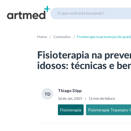
O que você está buscando?
/
/
Home
Conteúdos
Fisioterapia na prevenção de queda
Fisioterapia na prev
idosos: técnicas e be
Thiago Dipp
TD
16 de Jan, 2025
11 min de leitura
•
Fisioterapia
Fisioterapia Traumato