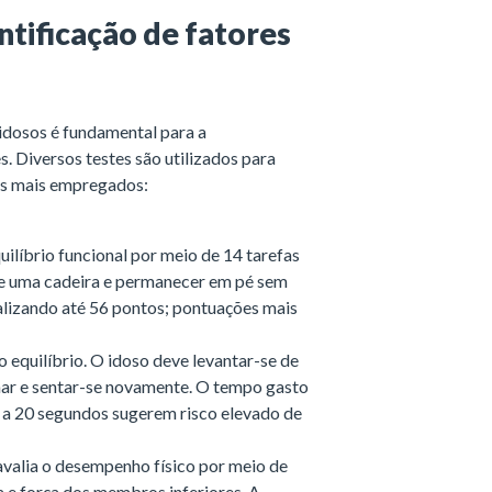
ntificação de fatores
idosos é fundamental para a
 Diversos testes são utilizados para
 os mais empregados:
uilíbrio funcional por meio de 14 tarefas
de uma cadeira e permanecer em pé sem
talizando até 56 pontos; pontuações mais
o equilíbrio. O idoso deve levantar-se de
nar e sentar-se novamente. O tempo gasto
s a 20 segundos sugerem risco elevado de
 avalia o desempenho físico por meio de
a e força dos membros inferiores. A