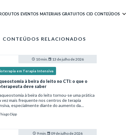
PRODUTOS
EVENTOS
MATERIAIS GRATUITOS
CID
CONTEÚDOS
CONTEÚDOS RELACIONADOS
10 min.
13 de julho de 2026
ioterapia em Terapia Intensiva
queostomia à beira do leito no CTI: o que o
ioterapeuta deve saber
aqueostomia à beira do leito tornou-se uma prática
 vez mais frequente nos centros de terapia
nsiva, especialmente diante do aumento da
lexidade dos pacientes críticos e da necessidade
Thiago Dipp
entilação mecânica prolongada.Nesse cenário,
9 min.
09 de julho de 2026