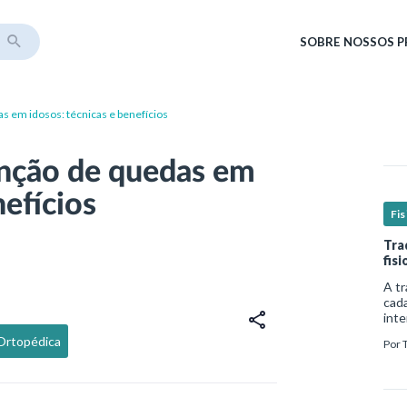
SOBRE
NOSSOS 
s em idosos: técnicas e benefícios
enção de quedas em
nefícios
Fis
Tra
fis
A tr
cada
inte
comp
-Ortopédica
Por
de v