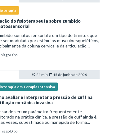
ioterapia
ação do fisioterapeuta sobre zumbido
atossensorial
mbido somatossensorial é um tipo de tinnitus que
e ser modulado por estímulos musculoesqueléticos,
cipalmente da coluna cervical e da articulação
oromandibular (ATM), e o fisioterapeuta atua
Thiago Dipp
tamente na avaliação e no tratamento des
21 min.
15 de junho de 2026
ioterapia em Terapia Intensiva
o avaliar e interpretar a pressão de cuff na
tilação mecânica invasiva
esar de ser um parâmetro frequentemente
torado na prática clínica, a pressão de cuff ainda é,
tas vezes, subestimada ou manejada de forma
equada, o que pode resultar tanto em
Thiago Dipp
oaspiração quanto em lesões traqueais
ificativas. Em