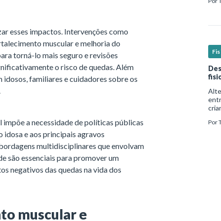
Por
real
zar esses impactos. Intervenções como
rtalecimento muscular e melhoria do
Fi
ara torná-lo mais seguro e revisões
ificativamente o risco de quedas. Além
Des
fis
idosos, familiares e cuidadores sobre os
.
Alt
ent
cria
mui
 impõe a necessidade de políticas públicas
Por
form
além
o idosa e aos principais agravos
bordagens multidisciplinares que envolvam
ade são essenciais para promover um
os negativos das quedas na vida dos
nto muscular e