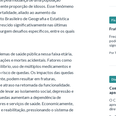
ente proporção de idosos. Esse fenômeno
ortalidade, aliado ao aumento da
o Brasileiro de Geografia e Estatística
Fi
rescido significativamente nas últimas
Fra
urgem desafios específicos, entre os quais
Fre
pod
sign
hosp
Por
mas de saúde pública nessa faixa etária,
em b
zações e mortes acidentais. Fatores como
uilíbrio, uso de múltiplos medicamentos e
risco de quedas. Os impactos das quedas
nte, podem resultar em fraturas,
Di
e atraso na retomada da funcionalidade.
Com
 levar ao isolamento social, depressão e
apn
 quedas aumentam a dependência de
O C
ares e serviços de saúde. Economicamente,
apne
dire
e reabilitação, pressionando o sistema de
no e