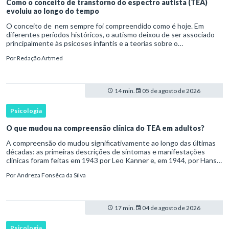
Como o conceito de transtorno do espectro autista (TEA)
evoluiu ao longo do tempo
O conceito de nem sempre foi compreendido como é hoje. Em
diferentes períodos históricos, o autismo deixou de ser associado
principalmente às psicoses infantis e a teorias sobre o
desenvolvimento humano para ser reconhecido como um
Por
Redação Artmed
transtorno do des
14 min.
05 de agosto de 2026
Psicologia
O que mudou na compreensão clínica do TEA em adultos?
A compreensão do mudou significativamente ao longo das últimas
décadas: as primeiras descrições de sintomas e manifestações
clínicas foram feitas em 1943 por Leo Kanner e, em 1944, por Hans
Asperger, a partir da observação de crianças com dificuldad
Por
Andreza Fonsêca da Silva
17 min.
04 de agosto de 2026
Psicologia