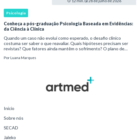
12 min.
28 de julho de 2026
Psicologia
Conheça a pós-graduação Psicologia Baseada em Evidências:
da Ciência à Clínica
Quando um caso não evolui como esperado, o desafio clínico
costuma ser saber o que reavaliar. Quais hipóteses precisam ser
revistas? Que fatores ainda mantêm o sofrimento? O plano de
tratamento continua coerente com a resposta e com as
Por
Luana Marques
necessidades d
Início
Sobre nós
SECAD
Jaleko