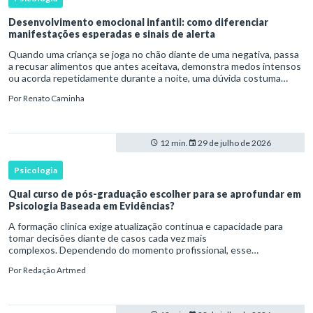
Desenvolvimento emocional infantil: como diferenciar
manifestações esperadas e sinais de alerta
Quando uma criança se joga no chão diante de uma negativa, passa
a recusar alimentos que antes aceitava, demonstra medos intensos
ou acorda repetidamente durante a noite, uma dúvida costuma
surgir: esse comportamento faz parte do desenvolvimento ou i
Por
Renato Caminha
12 min.
29 de julho de 2026
Psicologia
Qual curso de pós-graduação escolher para se aprofundar em
Psicologia Baseada em Evidências?
A formação clínica exige atualização contínua e capacidade para
tomar decisões diante de casos cada vez mais
complexos. Dependendo do momento profissional, esse
desenvolvimento pode envolver uma base ampla em , o
Por
Redação Artmed
aprofundamento em ou a especializaçã